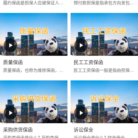
履约保函是担保人应被保证人申请向工程承包项目中的业主或商品买卖中的买方出具的，保证被保证人严格按照合同约定全面和实际地履行其合同责任和义务的一种保函。
预付款担保是指承包方向发包方提供的，保证承包方履行扣还预付款义务的保证，是发包方预先支付一定数额的款项以供承包方周转使用，保证承包方将这些款项用于指定工程建设和...
质量保函
民工工资保函
‌质量保函‌，也称为维修保函，是指应供货方或承建人申请，向买方或业主保证，如货物或工程的质量不符合合同约定而卖方或承建人又不能依约更换或修理时，按买方或业主的索...
民工工资保函一般是指由担保公司或银行为业主或承包商向民工工资监管方提供的，保证业主或承包商按合同约定按时支付农民工工资的担保。如果该项目发生民工工资拖欠行为，则...
采购供货保函
诉讼保全
采购类保函是什么? 采购类保函一般在采购供货项目中出现得比较多，通常有投标保函、履约保函、预付款保函、质量保修保函等。 采购类保函的做用 采购类保函主要保证业主方的...
诉讼保全是什么? 财产保全，是指人民法院在利害关系人起诉前或者当事人起诉后，为保障将来的生效判决能够得到执行或者避免财产遭受损失，对当事人的财产或者争议的标的物，...