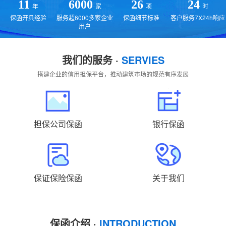
贵州
云南
西藏
陕西
甘肃
青海
11
6000
26
24
年
家
项
时
保函开具经验
服务超6000多家企业
保函细节标准
客户服务7X24h响应
宁夏
新疆
国外
返回主站
用户
我们的服务 ·
SERVIES
搭建企业的信用担保平台，推动建筑市场的规范有序发展
担保公司保函
银行保函
保证保险保函
关于我们
保函介绍 ·
INTRODUCTION