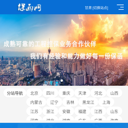
甘肃
[切换站点]
分站导航
北京
四川
重庆
天津
河北
山西
内蒙古
辽宁
吉林
黑龙江
上海
江苏
浙江
安徽
福建
江西
山东
河南
湖北
湖南
广东
广西
海南