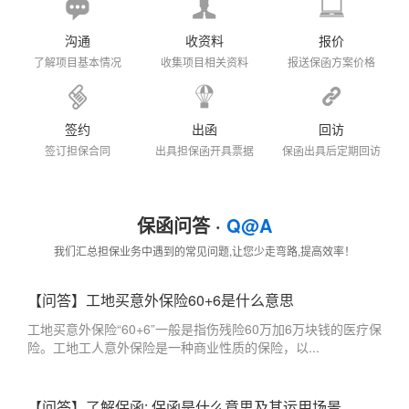
沟通
收资料
报价
了解项目基本情况
收集项目相关资料
报送保函方案价格
签约
出函
回访
签订担保合同
出具担保函开具票据
保函出具后定期回访
保函问答 ·
Q@A
我们汇总担保业务中遇到的常见问题,让您少走弯路,提高效率！
【问答】工地买意外保险60+6是什么意思
工地买意外保险“60+6”一般是指伤残险60万加6万块钱的医疗保
险。工地工人意外保险是一种商业性质的保险，以...
【问答】了解保函: 保函是什么意思及其运用场景