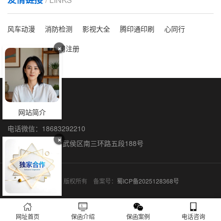
风车动漫
消防检测
影视大全
腾印通印刷
心同行
×
洗脸吧
海外公司注册
保函全国办理
网站简介
联系人：石阳
电话微信：18683292210
×
联系地址：成都市武侯区南三环路五段188号
保函网 © 2015-2026 版权所有 备案号：
蜀ICP备2025128368号
网址首页
保函介绍
保函案例
电话咨询