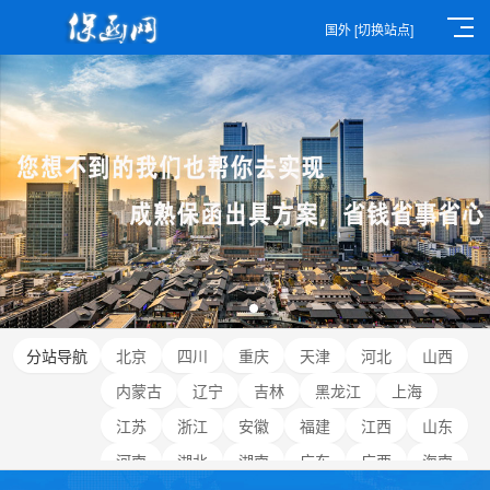
国外
[切换站点]
分站导航
北京
四川
重庆
天津
河北
山西
内蒙古
辽宁
吉林
黑龙江
上海
江苏
浙江
安徽
福建
江西
山东
河南
湖北
湖南
广东
广西
海南