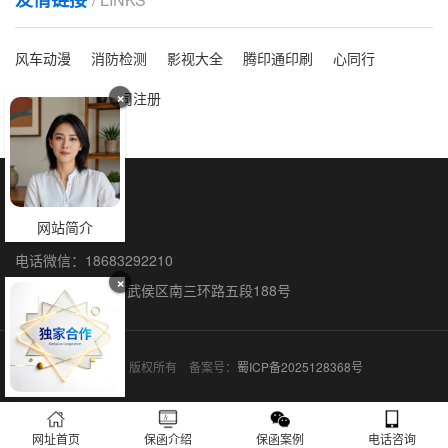
风车动漫
消防检测
影视大全
腾印通印刷
心同行
×
洗脸吧
海外公司注册
保函全国办理
网站简介
联系人：石阳
电话微信：18683292210
×
联系地址：成都市武侯区南三环路五段188号
保函网 © 2015-2026 版权所有 备案号：
蜀ICP备2025128368号
网址首页
保函介绍
保函案例
电话咨询