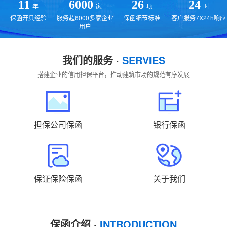
贵州
云南
西藏
陕西
甘肃
青海
11
6000
26
24
年
家
项
时
保函开具经验
服务超6000多家企业
保函细节标准
客户服务7X24h响应
宁夏
新疆
国外
返回主站
用户
我们的服务 ·
SERVIES
搭建企业的信用担保平台，推动建筑市场的规范有序发展
担保公司保函
银行保函
保证保险保函
关于我们
保函介绍 ·
INTRODUCTION