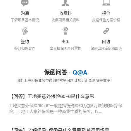
沟通
收资料
报价
了解项目基本情况
收集项目相关资料
报送保函方案价格
签约
出函
回访
签订担保合同
出具担保函开具票据
保函出具后定期回访
保函问答 ·
Q@A
我们汇总担保业务中遇到的常见问题,让您少走弯路,提高效率！
【问答】工地买意外保险60+6是什么意思
工地买意外保险“60+6”一般是指伤残险60万加6万块钱的医疗保
险。工地工人意外保险是一种商业性质的保险，以...
【问答】了解保函: 保函是什么意思及其运用场景