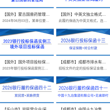
【国外】蒙古国兽药管理局/2024银...
【国外】中英文独立格式履约保函...
2024年06月03日，某单位要求提供受益人为蒙古国兽药管理局的银行投标保函。最终客户选择我司，2024年06月03日顺利出函。蒙古国兽药管理局在招标文件中对银行投标保函担保内...
此履约保函为中英文格式，连带责任，见索即付担保公司保函。客户2024年1月22日正式办理，递交资料，当日出函。办理难点：中英文独立格式，见索即付保函担保公司保函办理流程...
【国外】国外项目投标保函/2023银...
【成都市】成都市排水有限责任公...
2023年银行投标保函案例三：2023年6月25日，某单位要求提供担保金额为人民币伍万元整的银行投标保函。保函担保内容如下文。本保函属于独立格式银行保函格式。最终客户选择我...
招标文件约定的投标保证金缴纳方式：B、采用银行保函方式递交投标保证金的，投标人应在投标截止前1 个工作日17：00 前，将银行保函原件提交给招标人。投标人可自行选择银行...
【乐山市】双民营企业/采购供货/...
【成都市】中国十九冶集团有限公...