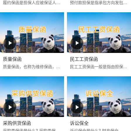
履约保函是担保人应被保证人申请向工程承包项目中的业主或商品买卖中的买方出具的，保证被保证人严格按照合同约定全面和实际地履行其合同责任和义务的一种保函。
预付款担保是指承包方向发包方提供的，保证承包方履行扣还预付款义务的保证，是发包方预先支付一定数额的款项以供承包方周转使用，保证承包方将这些款项用于指定工程建设和...
质量保函
民工工资保函
‌质量保函‌，也称为维修保函，是指应供货方或承建人申请，向买方或业主保证，如货物或工程的质量不符合合同约定而卖方或承建人又不能依约更换或修理时，按买方或业主的索...
民工工资保函一般是指由担保公司或银行为业主或承包商向民工工资监管方提供的，保证业主或承包商按合同约定按时支付农民工工资的担保。如果该项目发生民工工资拖欠行为，则...
采购供货保函
诉讼保全
采购类保函是什么? 采购类保函一般在采购供货项目中出现得比较多，通常有投标保函、履约保函、预付款保函、质量保修保函等。 采购类保函的做用 采购类保函主要保证业主方的...
诉讼保全是什么? 财产保全，是指人民法院在利害关系人起诉前或者当事人起诉后，为保障将来的生效判决能够得到执行或者避免财产遭受损失，对当事人的财产或者争议的标的物，...