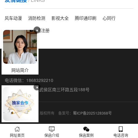
风车动漫
消防检测
影视大全
腾印通印刷
心同行
×
洗脸吧
海外公司注册
保函全国办理
网站简介
联系人：石阳
电话微信：18683292210
×
联系地址：成都市武侯区南三环路五段188号
保函网 © 2015-2026 版权所有 备案号：
蜀ICP备2025128368号
网址首页
保函介绍
保函案例
电话咨询