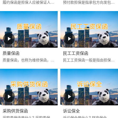
履约保函是担保人应被保证人申请向工程承包项目中的业主或商品买卖中的买方出具的，保证被保证人严格按照合同约定全面和实际地履行其合同责任和义务的一种保函。
预付款担保是指承包方向发包方提供的，保证承包方履行扣还预付款义务的保证，是发包方预先支付一定数额的款项以供承包方周转使用，保证承包方将这些款项用于指定工程建设和...
质量保函
民工工资保函
‌质量保函‌，也称为维修保函，是指应供货方或承建人申请，向买方或业主保证，如货物或工程的质量不符合合同约定而卖方或承建人又不能依约更换或修理时，按买方或业主的索...
民工工资保函一般是指由担保公司或银行为业主或承包商向民工工资监管方提供的，保证业主或承包商按合同约定按时支付农民工工资的担保。如果该项目发生民工工资拖欠行为，则...
采购供货保函
诉讼保全
采购类保函是什么? 采购类保函一般在采购供货项目中出现得比较多，通常有投标保函、履约保函、预付款保函、质量保修保函等。 采购类保函的做用 采购类保函主要保证业主方的...
诉讼保全是什么? 财产保全，是指人民法院在利害关系人起诉前或者当事人起诉后，为保障将来的生效判决能够得到执行或者避免财产遭受损失，对当事人的财产或者争议的标的物，...