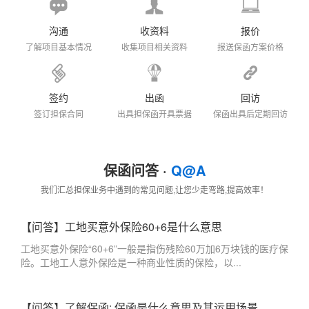
沟通
收资料
报价
了解项目基本情况
收集项目相关资料
报送保函方案价格
签约
出函
回访
签订担保合同
出具担保函开具票据
保函出具后定期回访
保函问答 ·
Q@A
我们汇总担保业务中遇到的常见问题,让您少走弯路,提高效率！
【问答】工地买意外保险60+6是什么意思
工地买意外保险“60+6”一般是指伤残险60万加6万块钱的医疗保
险。工地工人意外保险是一种商业性质的保险，以...
【问答】了解保函: 保函是什么意思及其运用场景