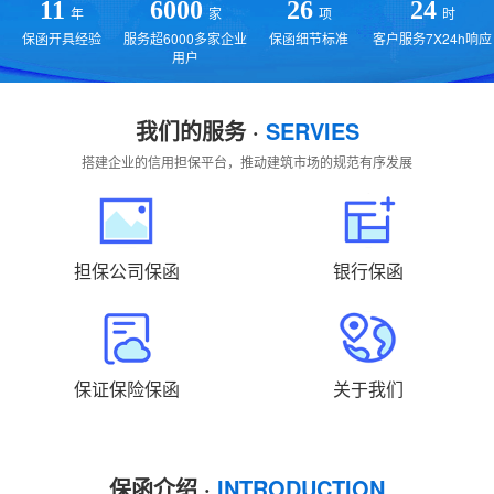
贵州
云南
西藏
陕西
甘肃
青海
11
6000
26
24
年
家
项
时
保函开具经验
服务超6000多家企业
保函细节标准
客户服务7X24h响应
宁夏
新疆
国外
返回主站
用户
我们的服务 ·
SERVIES
搭建企业的信用担保平台，推动建筑市场的规范有序发展
担保公司保函
银行保函
保证保险保函
关于我们
保函介绍 ·
INTRODUCTION