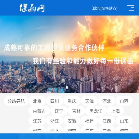
湖北
[切换站点]
分站导航
北京
四川
重庆
天津
河北
山西
内蒙古
辽宁
吉林
黑龙江
上海
江苏
浙江
安徽
福建
江西
山东
河南
湖北
湖南
广东
广西
海南