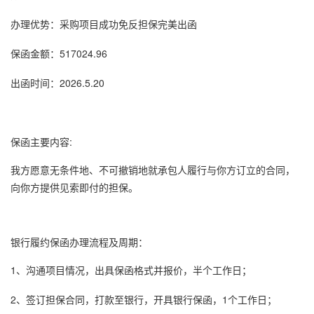
办理优势：采购项目成功免反担保完美出函
保函金额：517024.96
出函时间：2026.5.20
保函主要内容:
我方愿意无条件地、不可撤销地就承包人履行与你方订立的合同，
向你方提供见索即付的担保。
银行
履约保函
办理流程及周期：
1、沟通项目情况，出具
保函格式
并报价，半个工作日；
2、签订担保合同，打款至银行，开具
银行保函
，1个工作日；