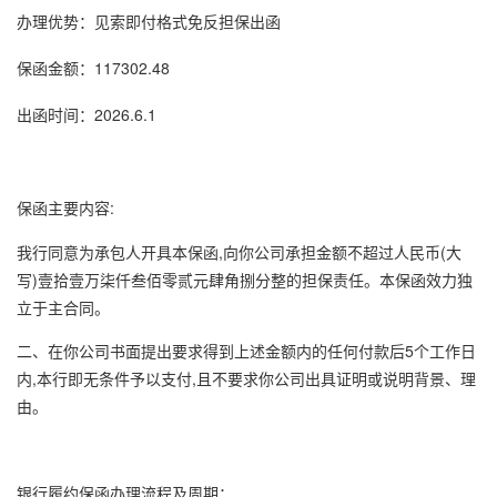
办理优势：见索即付格式免反担保出函
保函金额：117302.48
出函时间：2026.6.1
保函主要内容:
我行同意为承包人开具本保函,向你公司承担金额不超过人民币(大
写)壹拾壹万柒仟叁佰零贰元肆角捌分整的担保责任。本保函效力独
立于主合同。
二、在你公司书面提出要求得到上述金额内的任何付款后5个工作日
内,本行即无条件予以支付,且不要求你公司出具证明或说明背景、理
由。
银行
履约保函
办理流程及周期：