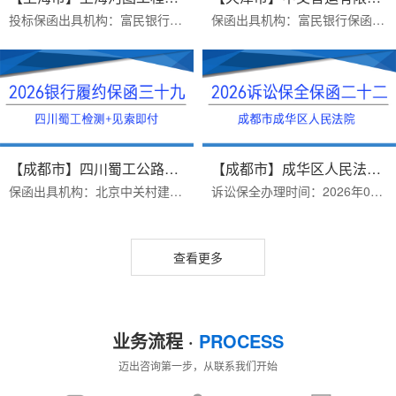
投标保函出具机构：富民银行保函受益人：上海河图工程股份有限公司保函金额：50000出函时间：2026年07月16日办理优势：1 完全符合招标文件要求（招标文件有格式要求）2费用...
保函出具机构：富民银行保函受益人：中交智运有限公司保函类型：货物运输类银行履保函办理时效：三个工作日办理优势：1.富民银行价格便宜2.异地项目远程办理保函金额：9224...
【成都市】四川蜀工公路工程试验...
【成都市】成华区人民法院/借款纠...
保函出具机构：北京中关村建行保函受益人：四川蜀工公路工程试验检测有限公司办理时效：三个工作日办理优势：1.保函见索即付格式，免反担保措施2.保函有效期4年，期限长，价...
诉讼保全办理时间：2026年07月15日案由：借贷纠纷受理法院：成华区人民法院保全金额：200000办理优势：一个工作日出函（当天拿诉讼保全材料）办理资料：1、原/被告身份证或...
查看更多
业务流程 ·
PROCESS
迈出咨询第一步，从联系我们开始