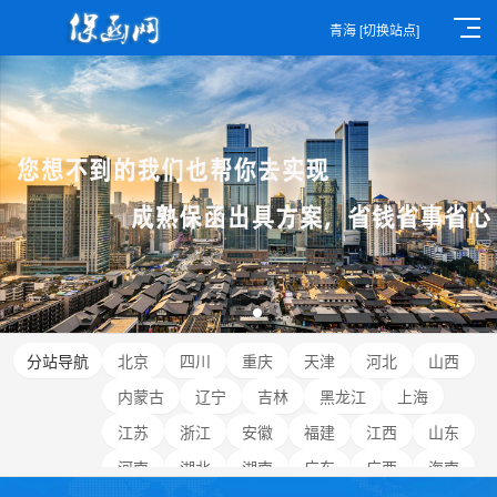
青海
[切换站点]
分站导航
北京
四川
重庆
天津
河北
山西
内蒙古
辽宁
吉林
黑龙江
上海
江苏
浙江
安徽
福建
江西
山东
河南
湖北
湖南
广东
广西
海南