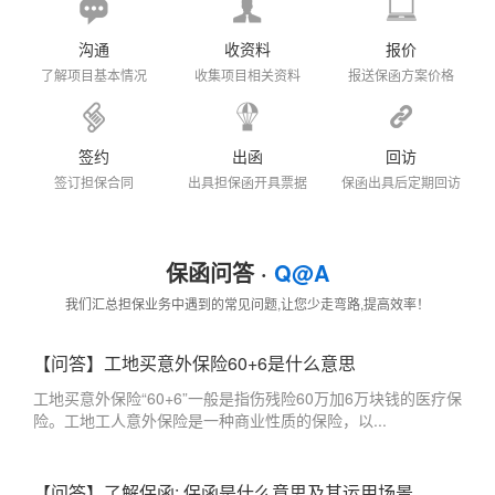
沟通
收资料
报价
了解项目基本情况
收集项目相关资料
报送保函方案价格
签约
出函
回访
签订担保合同
出具担保函开具票据
保函出具后定期回访
保函问答 ·
Q@A
我们汇总担保业务中遇到的常见问题,让您少走弯路,提高效率！
【问答】工地买意外保险60+6是什么意思
工地买意外保险“60+6”一般是指伤残险60万加6万块钱的医疗保
险。工地工人意外保险是一种商业性质的保险，以...
【问答】了解保函: 保函是什么意思及其运用场景