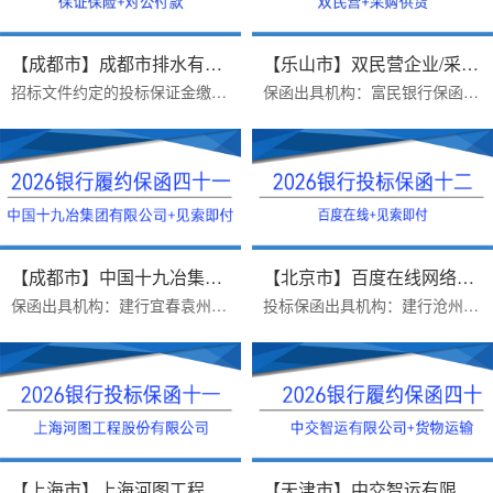
【成都市】成都市排水有限责任公...
【乐山市】双民营企业/采购供货/...
招标文件约定的投标保证金缴纳方式：B、采用银行保函方式递交投标保证金的，投标人应在投标截止前1 个工作日17：00 前，将银行保函原件提交给招标人。投标人可自行选择银行...
保函出具机构：富民银行保函类型：采购供货项目银行履约保函办理时效：一个工作日，当日打款出函办理优势：1.富民银行价格便宜2.异地项目远程办理，手续简单3.保函申请人受...
【成都市】中国十九冶集团有限公...
【北京市】百度在线网络技术（北...
保函出具机构：建行宜春袁州支行保函受益人：中国十九冶集团有限公司办理时效：三个工作日办理优势：1.保函见索即付格式，富民银行不免反担保，建行免反担保，上门重签2.23...
投标保函出具机构：建行沧州新华路支行保函受益人：百度在线网络技术（北京）有限公司保函金额：200000出函时间：2026年07月16日办理优势：1 完全符合招标公告要求2费用便宜...
【上海市】上海河图工程股份有限...
【天津市】中交智运有限公司/货物...