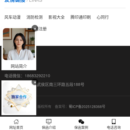
风车动漫
消防检测
影视大全
腾印通印刷
心同行
×
洗脸吧
海外公司注册
保函全国办理
网站简介
联系人：石阳
电话微信：18683292210
×
联系地址：成都市武侯区南三环路五段188号
保函网 © 2015-2026 版权所有 备案号：
蜀ICP备2025128368号
网址首页
保函介绍
保函案例
电话咨询