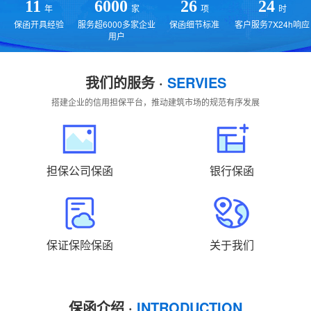
贵州
云南
西藏
陕西
甘肃
青海
11
6000
26
24
年
家
项
时
保函开具经验
服务超6000多家企业
保函细节标准
客户服务7X24h响应
宁夏
新疆
国外
返回主站
用户
我们的服务 ·
SERVIES
搭建企业的信用担保平台，推动建筑市场的规范有序发展
担保公司保函
银行保函
保证保险保函
关于我们
保函介绍 ·
INTRODUCTION