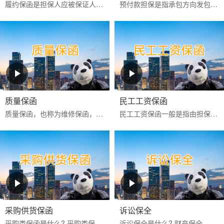
履约保函是担保人应被保证人申请向工程承包项目中的业主或商品买卖中的买方出具的，保证被保证人严格按照合同约定全面和实际地履行其合同责任和义务的一种保函。
预付款担保是指承包方向发包方提供的，保证承包方履行扣还预付款义务的保证，是发包方预先支付一定数额的款项以供承包方周转使用，保证承包方将这些款项用于指定工程建设和...
质量保函
民工工资保函
‌质量保函‌，也称为维修保函，是指应供货方或承建人申请，向买方或业主保证，如货物或工程的质量不符合合同约定而卖方或承建人又不能依约更换或修理时，按买方或业主的索...
民工工资保函一般是指由担保公司或银行为业主或承包商向民工工资监管方提供的，保证业主或承包商按合同约定按时支付农民工工资的担保。如果该项目发生民工工资拖欠行为，则...
采购供货保函
诉讼保全
采购类保函是什么? 采购类保函一般在采购供货项目中出现得比较多，通常有投标保函、履约保函、预付款保函、质量保修保函等。 采购类保函的做用 采购类保函主要保证业主方的...
诉讼保全是什么? 财产保全，是指人民法院在利害关系人起诉前或者当事人起诉后，为保障将来的生效判决能够得到执行或者避免财产遭受损失，对当事人的财产或者争议的标的物，...