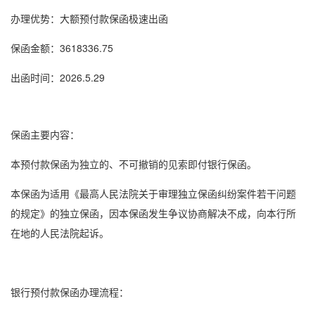
办理优势：大额
预付款保函
极速出函
保函金额：3618336.75
出函时间：2026.5.29
保函主要内容：
本
预付款保函
为独立的、不可撤销的见索即付
银行保函
。
本保函为适用《最高人民法院关于审理独立保函纠纷案件若干问题
的规定》的独立保函，因本保函发生争议协商解决不成，向本行所
在地的人民法院起诉。
银行
预付款保函
办理流程：