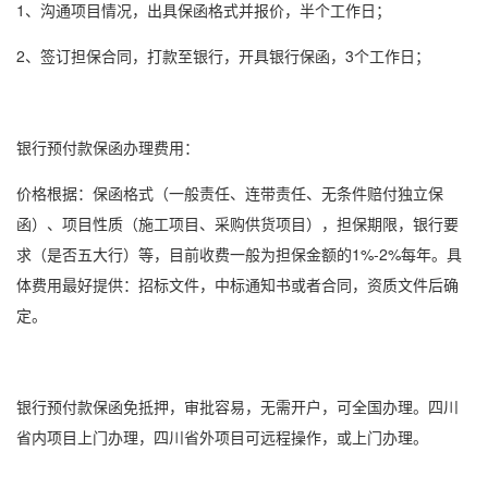
1、沟通项目情况，出具
保函格式
并报价，半个工作日；
2、签订担保合同，打款至银行，开具
银行保函
，3个工作日；
银行
预付款保函
办理费用：
价格根据：
保函格式
（一般责任、连带责任、无条件赔付独立保
函）、项目性质（施工项目、采购供货项目），担保期限，银行要
求（是否五大行）等，目前收费一般为担保金额的1%-2%每年。具
体费用最好提供：招标文件，中标通知书或者合同，资质文件后确
定。
银行
预付款保函
免抵押，审批容易，无需开户，可全国办理。四川
省内项目上门办理，四川省外项目可远程操作，或上门办理。