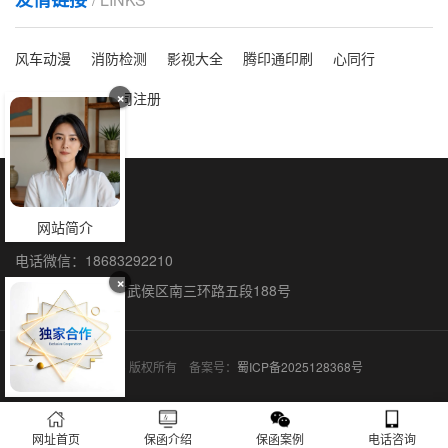
风车动漫
消防检测
影视大全
腾印通印刷
心同行
×
洗脸吧
海外公司注册
保函全国办理
网站简介
联系人：石阳
电话微信：18683292210
×
联系地址：成都市武侯区南三环路五段188号
保函网 © 2015-2026 版权所有 备案号：
蜀ICP备2025128368号
网址首页
保函介绍
保函案例
电话咨询