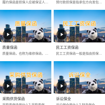
履约保函是担保人应被保证人申请向工程承包项目中的业主或商品买卖中的买方出具的，保证被保证人严格按照合同约定全面和实际地履行其合同责任和义务的一种保函。
预付款担保是指承包方向发包方提供的，保证承包方履行扣还预付款义务的保证，是发包方预先支付一定数额的款项以供承包方周转使用，保证承包方将这些款项用于指定工程建设和...
质量保函
民工工资保函
‌质量保函‌，也称为维修保函，是指应供货方或承建人申请，向买方或业主保证，如货物或工程的质量不符合合同约定而卖方或承建人又不能依约更换或修理时，按买方或业主的索...
民工工资保函一般是指由担保公司或银行为业主或承包商向民工工资监管方提供的，保证业主或承包商按合同约定按时支付农民工工资的担保。如果该项目发生民工工资拖欠行为，则...
采购供货保函
诉讼保全
采购类保函是什么? 采购类保函一般在采购供货项目中出现得比较多，通常有投标保函、履约保函、预付款保函、质量保修保函等。 采购类保函的做用 采购类保函主要保证业主方的...
诉讼保全是什么? 财产保全，是指人民法院在利害关系人起诉前或者当事人起诉后，为保障将来的生效判决能够得到执行或者避免财产遭受损失，对当事人的财产或者争议的标的物，...