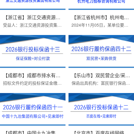
【浙江省】浙江交通资源投资集团...
【浙江省杭州市】杭州电力招标咨...
受益人：浙江交通资源投资集团有限公司保函类型：保证保险履约保函保函金额：113920办理周期：一个工作日出函机构：永安财产保险股份有限公司办理时间：2025年7月2日履约保...
2024年11月05日，某单位要求提供受益人为杭州电力招标咨询有限公司的银行投标保函。2024年11月06日顺利出函。杭州电力招标咨询有限公司在招标文件中对银行投标保函担保内容...
【成都市】成都市排水有限责任公...
【乐山市】双民营企业/采购供货/...
招标文件约定的投标保证金缴纳方式：B、采用银行保函方式递交投标保证金的，投标人应在投标截止前1 个工作日17：00 前，将银行保函原件提交给招标人。投标人可自行选择银行...
保函出具机构：富民银行保函类型：采购供货项目银行履约保函办理时效：一个工作日，当日打款出函办理优势：1.富民银行价格便宜2.异地项目远程办理，手续简单3.保函申请人受...
【成都市】中国十九冶集团有限公...
【北京市】百度在线网络技术（北...