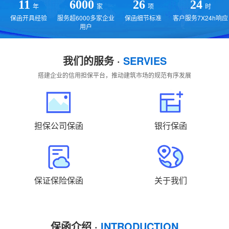
贵州
云南
西藏
陕西
甘肃
青海
11
6000
26
24
年
家
项
时
保函开具经验
服务超6000多家企业
保函细节标准
客户服务7X24h响应
宁夏
新疆
国外
返回主站
用户
我们的服务 ·
SERVIES
搭建企业的信用担保平台，推动建筑市场的规范有序发展
担保公司保函
银行保函
保证保险保函
关于我们
保函介绍 ·
INTRODUCTION