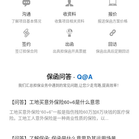
沟通
收资料
报价
了解项目基本情况
收集项目相关资料
报送保函方案价格
签约
出函
回访
签订担保合同
出具担保函开具票据
保函出具后定期回访
保函问答 ·
Q@A
我们汇总担保业务中遇到的常见问题,让您少走弯路,提高效率！
【问答】工地买意外保险60+6是什么意思
工地买意外保险“60+6”一般是指伤残险60万加6万块钱的医疗保
险。工地工人意外保险是一种商业性质的保险，以...
【问答】了解保函: 保函是什么意思及其运用场景