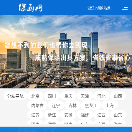
浙江
[切换站点]
分站导航
北京
四川
重庆
天津
河北
山西
内蒙古
辽宁
吉林
黑龙江
上海
江苏
浙江
安徽
福建
江西
山东
河南
湖北
湖南
广东
广西
海南