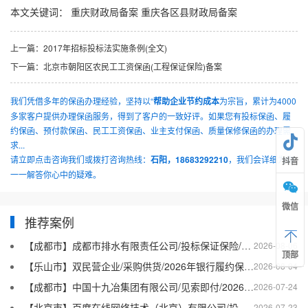
本文关键词：
重庆财政局备案
重庆各区县财政局备案
上一篇：
2017年招标投标法实施条例(全文)
下一篇：
北京市朝阳区农民工工资保函(工程保证保险)备案
我们凭借多年的保函办理经验，坚持以“
帮助企业节约成本
为宗旨，累计为4000
多家客户提供办理保函服务，得到了客户的一致好评。如果您有投标保函、履
约保函、预付款保函、民工工资保函、业主支付保函、质量保修保函的办理需
求...
请立即点击咨询我们或拨打咨询热线：
石阳，18683292210
，我们会详细为你
抖音
一一解答你心中的疑难。
微信
推荐案例
【成都市】成都市排水有限责任公司/投标保证保险/2026银行投标保函十三
2026-08-06
顶部
【乐山市】双民营企业/采购供货/2026年银行履约保函四十二
2026-08-04
【成都市】中国十九冶集团有限公司/见索即付/2026年银行履约保函四十一
2026-07-24
【北京市】百度在线网络技术（北京）有限公司/投标保函/2026银行投标保函十二
2026-07-23