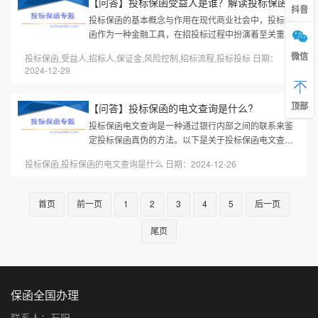
【问答】投标保函受益人是谁？解读投标保函的核心要素
抖音
投标保函的基本概念与作用在现代商业社会中，投标保
函作为一种金融工具，在招投标过程中扮演着至关重要
的角色。它的作用不仅仅局限于保证投标人的履约能
微信
投标保函,受益人,招标人,保证金,风险控制,招标流程,投标投标 日期：
力，还能在一定程度上为招标人...
2024-12-29
顶部
【问答】投标保函的电文查询是什么?
投标保函电文查询是一种通过银行内部之间的联系来鉴
定投标保函真伪的方法。以下是关于投标保函电文查询
的详细解释：一、定义投标保函电文查询是指，在招投
投标保函,投标保函的电文查询是什么 日期：2024-12-26
标过程中，任何企业都可以通...
首页
前一页
1
2
3
4
5
后一页
尾页
保函全国办理
联系人：石阳