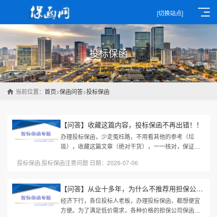
[切换站点]
投标保函
当前位置：
首页
>
保函问答
>
投标保函
【问答】收藏这篇内容，投标保函不再出错！！
办理投标保函，少走冤枉路，不用看其他的参考（垃
圾），收藏这篇文章（绝对干货），一一核对，保证你
的投标保函不出错！本文都是根据实际办理经验整理，
投标保函,投标保函注意问题 日期：2026-07-06
办投标保函时直接找我，我帮你...
【问答】从业十多年，为什么不推荐用担保公司投标保函？？
经济下行，各位投标人老板，办理投标保函，都想便宜
方便。为了满足低价需求，各种价格的担保公司保函都