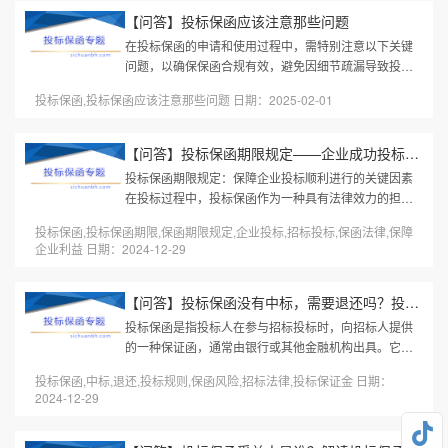
【问答】投标保函应该注意那些问题
在投标保函的申请和使用过程中，需特别注意以下关键
问题，以确保保函合规有效，避免因细节疏漏导致投标
失败或经济损失：一、严格匹配招标文件要求内容合规
投标保函,投标保函应该注意那些问题 日期：2025-02-01
性格式与条款：保函内容（如...
【问答】投标保函期限规定——企业成功投标的关键保障
投标保函期限规定：保障企业投标顺利进行的关键因素
在投标过程中，投标保函作为一种具有法律效力的担保
文件，起到了保障招标方权益的重要作用。它通常用于
投标保函,投标保函期限,保函期限规定,企业投标,招标投标,保函法律,保障
证明投标人履约能力，以防止...
企业利益 日期：2024-12-29
【问答】投标保函没有中标，需要退还吗？投标保函的常见误区与应...
投标保函是指投标人在参与招标投标时，向招标人提供
的一种保证函，通常由银行或其他金融机构出具。它的
作用是保障招标人能够获得投标人承诺的履约保证，确
投标保函,中标,退还,投标规则,保函风险,招标法律,投标保证金 日期：
保在投标过程中投标人不会随...
2024-12-29