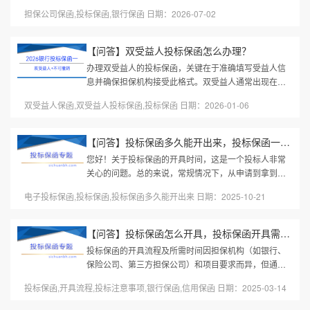
有。部分项目投标不是为了中标，不在此文考虑之列。
担保公司保函,投标保函,银行保函 日期：2026-07-02
那么，为什么招标文件明明约...
【问答】双受益人投标保函怎么办理？
办理双受益人的投标保函，关键在于准确填写受益人信
息并确保担保机构接受此格式。双受益人通常出现在多
个招标方（如联合体招标、项目有业主和代理机构）的
双受益人保函,双受益人投标保函,投标保函 日期：2026-01-06
项目中。以下是办理双受益人...
【问答】投标保函多久能开出来，投标保函一般几天出来？
您好！关于投标保函的开具时间，这是一个投标人非常
关心的问题。总的来说，常规情况下，从申请到拿到手
需要1到3个工作日。但这个时间并不是固定的，它受到
电子投标保函,投标保函,投标保函多久能开出来 日期：2025-10-21
多种因素的影响。下面为您详...
【问答】投标保函怎么开具，投标保函开具需要多长时间
投标保函的开具流程及所需时间因担保机构（如银行、
保险公司、第三方担保公司）和项目要求而异，但通常
遵循以下步骤和时间范围：一、投标保函开具流程1. 选
投标保函,开具流程,投标注意事项,银行保函,信用保函 日期：2025-03-14
择担保机构银行：传统方式，...