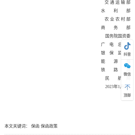
交 通 运 输 部
水 利 部
农 业 农 村 部
商 务 部
国务院国资委
广 电 总 局
银 保 监 会
抖音
能 源 局
铁 路 局
微信
民 航 局
2023年1月6日
顶部
本文关键词：
保函
保函政策