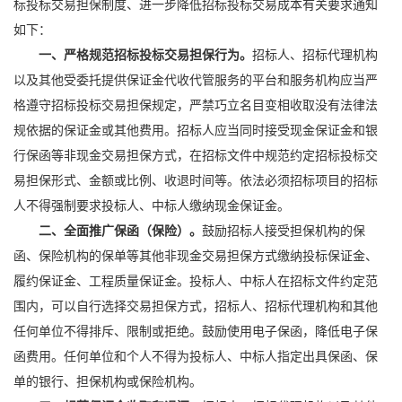
标投标交易担保制度、进一步降低招标投标交易成本有关要求通知
如下：
一、严格规范招标投标交易担保行为。
招标人、招标代理机构
以及其他受委托提供保证金代收代管服务的平台和服务机构应当严
格遵守招标投标交易担保规定，严禁巧立名目变相收取没有法律法
规依据的保证金或其他费用。招标人应当同时接受现金保证金和
银
行保函
等非现金交易担保方式，在招标文件中规范约定招标投标交
易担保形式、金额或比例、收退时间等。依法必须招标项目的招标
人不得强制要求投标人、中标人缴纳现金保证金。
二、全面推广保函（保险）。
鼓励招标人接受担保机构的保
函、保险机构的保单等其他非现金交易担保方式缴纳投标保证金、
履约保证金、工程质量保证金。投标人、中标人在招标文件约定范
围内，可以自行选择交易担保方式，招标人、招标代理机构和其他
任何单位不得排斥、限制或拒绝。鼓励使用
电子保函
，降低
电子保
函
费用。任何单位和个人不得为投标人、中标人指定出具保函、保
单的银行、担保机构或保险机构。