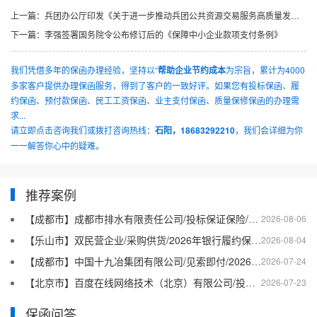
上一篇：
兵团办公厅印发《关于进一步推动兵团公共资源交易服务高质量发展的实施意见》的通知
下一篇：
李强签署国务院令公布修订后的《保障中小企业款项支付条例》
我们凭借多年的保函办理经验，坚持以“
帮助企业节约成本
为宗旨，累计为4000
多家客户提供办理保函服务，得到了客户的一致好评。如果您有投标保函、履
约保函、预付款保函、民工工资保函、业主支付保函、质量保修保函的办理需
求...
请立即点击咨询我们或拨打咨询热线：
石阳，18683292210
，我们会详细为你
一一解答你心中的疑难。
推荐案例
【成都市】成都市排水有限责任公司/投标保证保险/2026银行投标保函十三
2026-08-06
【乐山市】双民营企业/采购供货/2026年银行履约保函四十二
2026-08-04
【成都市】中国十九冶集团有限公司/见索即付/2026年银行履约保函四十一
2026-07-24
【北京市】百度在线网络技术（北京）有限公司/投标保函/2026银行投标保函十二
2026-07-23
保函问答