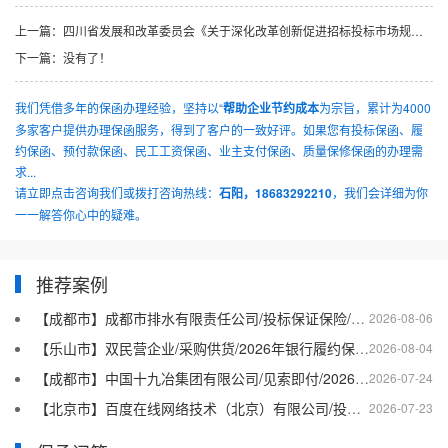
上一篇：
四川省发展和改革委员会《关于深化改革创新促进招标投标市场规范健康发展的意见》的问题咨询
下一篇：
没有了！
我们凭借多年的保函办理经验，坚持以“
帮助企业节约成本
为宗旨，累计为4000
多家客户提供办理保函服务，得到了客户的一致好评。如果您有投标保函、履
约保函、预付款保函、民工工资保函、业主支付保函、质量保修保函的办理需
求...
请立即点击咨询我们或拨打咨询热线：
石阳，18683292210
，我们会详细为你
一一解答你心中的疑难。
推荐案例
【成都市】成都市排水有限责任公司/投标保证保险/2026银行投标保函十三
2026-08-06
【乐山市】双民营企业/采购供货/2026年银行履约保函四十二
2026-08-04
【成都市】中国十九冶集团有限公司/见索即付/2026年银行履约保函四十一
2026-07-24
【北京市】百度在线网络技术（北京）有限公司/投标保函/2026银行投标保函十二
2026-07-23