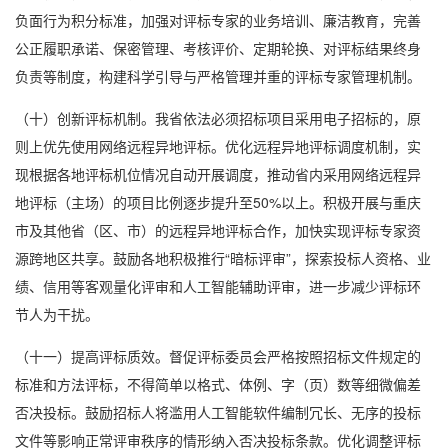
负面行为积分标准，加强对评标专家的业务培训、廉洁教育，完善
公正履职承诺、保密管理、考核评价、定期轮换、对评标结果终身
负责等制度，构建科学引导与严格管理并重的评标专家管理机制。
（十）创新评标机制。我省依法必须招标项目采用电子招标的，原
则上优先使用网络远程异地评标。优化远程异地评标调度机制，实
现根据各地评标机位情况自动开展调度，推动省内采用网络远程异
地评标（主场）的项目比例逐步提升至50%以上。积极开展与重庆
市及其他省（区、市）的远程异地评标合作，加快实现评标专家资
源跨地区共享。鼓励各地积极推行“暗标评审”，探索投标人资格、业
绩、信用等客观量化评审和人工智能辅助评审，进一步减少评标环
节人为干扰。
（十一）提高评标质效。督促评标委员会严格按照招标文件规定的
标准和方法评标，不得简单以格式、体例、字（页）数等细微偏差
否决投标。鼓励招标人将滥用人工智能软件编制冗长、无序的投标
文件等影响正常评审秩序的情形纳入否决投标条款。优化调整评标