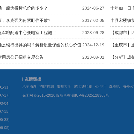
函一般为投标总价的多少？
2024-06-27
十年如一日
事，李克强为何紧盯住不放?
2017-02-05
丰县宋楼镇
建军粮配送中心变电室工程施工
2023-09-28
【成都市】四
履约保函三
函是银行出具的吗？解析质量保函的核心价值
2024-12-19
【重庆市】重
函三
营用房公开招租交易公告
2023-09-01
【分析】成
（试行）》
| 友情链接
|
|
|
|
|
|
风车动漫
消防检测
影视大全
腾印通印刷
心同行
洗脸吧
海外公
01-31]
07-17]
保函网 © 2015-2026 版权所有
蜀ICP备2025128368号
03-04]
07-15]
05-22]
06-05]