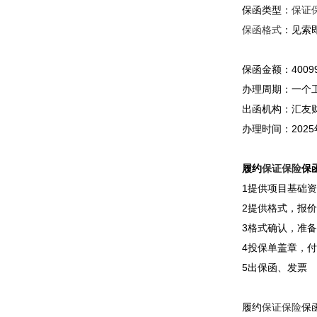
保函类型：
保证
保函格式
：见索
保函金额：4009
办理周期：一个
出函机构：汇友
办理时间：2025
履约
保证保险
保
1提供项目基础
2提供格式，报价
3格式确认，准备
4投保单盖章，
5出保函、发票
履约
保证保险
保