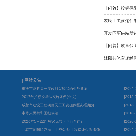
【问答】投标保
农民工欠薪这件
开发区军供站新
【问答】质量保
与流程
沭阳县体育场经
| 网站公告
重庆市财政局开展政府采购保函业务备案
[2024-
2017年招标投标法实施条例(全文)
[2018-
成都市建设工程项目民工工资担保函办理须知
[2018-
中华人民共和国担保法
[2016-
2026年5月22起独家优势（同行合作）
[2026-
北京市朝阳区农民工工资保函(工程保证保险)备案
[2024-