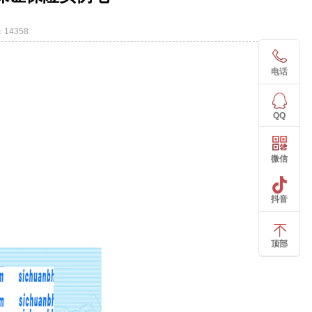
14358
电话
QQ
微信
抖音
顶部