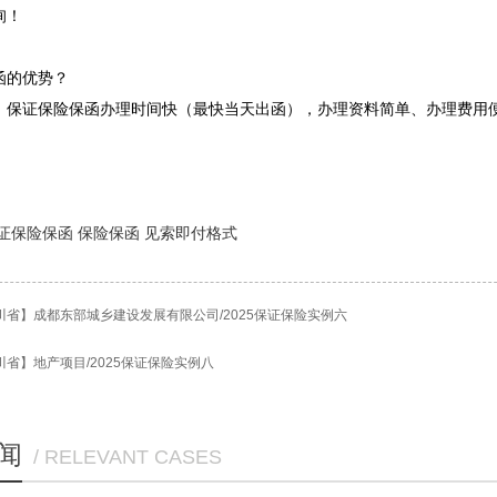
询！
函的优势？
，保证保险保函办理时间快（最快当天出函），办理资料简单、办理费用
证保险保函
保险保函
见索即付格式
川省】成都东部城乡建设发展有限公司/2025保证保险实例六
川省】地产项目/2025保证保险实例八
闻
/ RELEVANT CASES