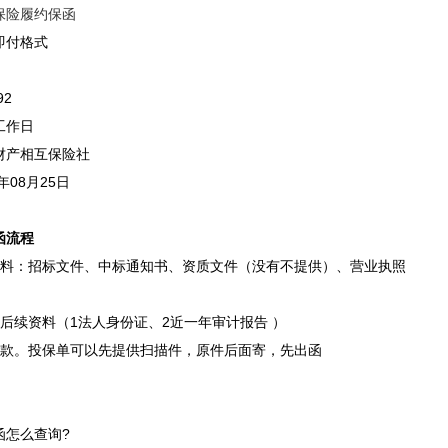
保险
履约保函
即付格式
92
工作日
财产相互保险社
年08月25日
函流程
资料：招标文件、中标通知书、资质文件（没有不提供）、营业执照
后续资料（1法人身份证、2近一年审计报告 ）
付款。投保单可以先提供扫描件，原件后面寄，先出函
函怎么查询?