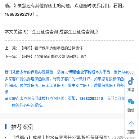
助。如果您还有其他保函上的问题，欢迎随时联系我们，
石阳，
18683292210！
。
本文关键词：
企业征信查询
成都企业征信查询点
上一篇：
【问答】银行保函造假承担的法律责任
下一篇：
【问答】2026保函查验及常见问题汇总？
我们凭借多年的保函办理经验，坚持以“
帮助企业节约成本
为宗旨，累计为4000
多家客户提供办理保函服务，得到了客户的一致好评。如果您有投标保函、履
约保函、预付款保函、民工工资保函、业主支付保函、质量保修保函的办理需
抖音
求...
请立即点击咨询我们或拨打咨询热线：
石阳，18683292210
，我们会详细为你
一一解答你心中的疑难。
微信
推荐案例
顶部
【成都市】成都市排水有限责任公司/投标保证保险/2026银行投标保函十三
2026-08-06