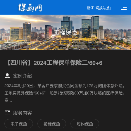
浙江
[切换站点]
工程保险
【四川省】2024工程保单保险二/60+6
案例介绍
2024年6月20日，某客户要求购买合同金额为175万的团体意外险。
工地买意外保险“60+6”一般是指伤残险60万加6万块钱的医疗保险。
意...
服务内容
电子保函
投标保函
履约保函