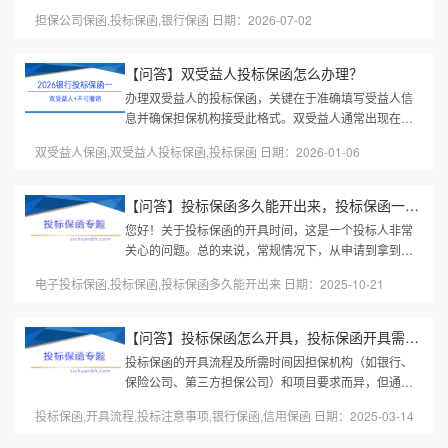
有。部分项目投标不是为了中标，不在此文考虑之列。
担保公司保函,投标保函,银行保函 日期：2026-07-02
那么，为什么招标文件明明约...
【问答】双受益人投标保函怎么办理？
办理双受益人的投标保函，关键在于准确填写受益人信
息并确保担保机构接受此格式。双受益人通常出现在多
个招标方（如联合体招标、项目有业主和代理机构）的
双受益人保函,双受益人投标保函,投标保函 日期：2026-01-06
项目中。以下是办理双受益人...
【问答】投标保函多久能开出来，投标保函一般几天出来？
您好！关于投标保函的开具时间，这是一个投标人非常
关心的问题。总的来说，常规情况下，从申请到拿到手
需要1到3个工作日。但这个时间并不是固定的，它受到
电子投标保函,投标保函,投标保函多久能开出来 日期：2025-10-21
多种因素的影响。下面为您详...
【问答】投标保函怎么开具，投标保函开具需要多长时间
投标保函的开具流程及所需时间因担保机构（如银行、
保险公司、第三方担保公司）和项目要求而异，但通常
遵循以下步骤和时间范围：一、投标保函开具流程1. 选
投标保函,开具流程,投标注意事项,银行保函,信用保函 日期：2025-03-14
择担保机构银行：传统方式，...