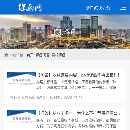
浙江
[切换站点]
投标保函
当前位置：
首页
>
保函问答
>
投标保函
【问答】收藏这篇内容，投标保函不再出错！！
办理投标保函，少走冤枉路，不用看其他的参考（垃
圾），收藏这篇文章（绝对干货），一一核对，保证你
的投标保函不出错！本文都是根据实际办理经验整理，
投标保函,投标保函注意问题 日期：2026-07-06
办投标保函时直接找我，我帮你...
【问答】从业十多年，为什么不推荐用担保公司投标保函？？
经济下行，各位投标人老板，办理投标保函，都想便宜
方便。为了满足低价需求，各种价格的担保公司保函都