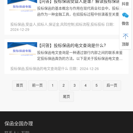
【问答】投标保函受益人是谁？解读投标保函的核心要素
抖音
投标保函的基本概念与作用在现代商业社会中，投标保
函作为一种金融工具，在招投标过程中扮演着至关重要
的角色。它的作用不仅仅局限于保证投标人的履约能
微信
投标保函,受益人,招标人,保证金,风险控制,招标流程,投标投标 日期：
力，还能在一定程度上为招标人...
2024-12-29
顶部
【问答】投标保函的电文查询是什么?
投标保函电文查询是一种通过银行内部之间的联系来鉴
定投标保函真伪的方法。以下是关于投标保函电文查询
的详细解释：一、定义投标保函电文查询是指，在招投
投标保函,投标保函的电文查询是什么 日期：2024-12-26
标过程中，任何企业都可以通...
首页
前一页
1
2
3
4
5
后一页
尾页
保函全国办理
联系人：石阳