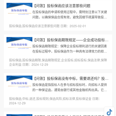
【问答】投标保函应该注意那些问题
在投标保函的申请和使用过程中，需特别注意以下关键
问题，以确保保函合规有效，避免因细节疏漏导致投标
失败或经济损失：一、严格匹配招标文件要求内容合规
投标保函,投标保函应该注意那些问题 日期：2025-02-01
性格式与条款：保函内容（如...
【问答】投标保函期限规定——企业成功投标的关键保障
投标保函期限规定：保障企业投标顺利进行的关键因素
在投标过程中，投标保函作为一种具有法律效力的担保
文件，起到了保障招标方权益的重要作用。它通常用于
投标保函,投标保函期限,保函期限规定,企业投标,招标投标,保函法律,保障
证明投标人履约能力，以防止...
企业利益 日期：2024-12-29
【问答】投标保函没有中标，需要退还吗？投标保函的常见误区与应...
投标保函是指投标人在参与招标投标时，向招标人提供
的一种保证函，通常由银行或其他金融机构出具。它的
作用是保障招标人能够获得投标人承诺的履约保证，确
投标保函,中标,退还,投标规则,保函风险,招标法律,投标保证金 日期：
保在投标过程中投标人不会随...
2024-12-29