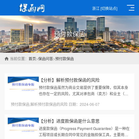
浙江
[切换站点]
预付款保函
当前位置：
首页
>
保函问答
>
预付款保函
【分析】解析预付款保函的风险
预付款保函虽然为商业交易提供了重要保障，但其本身
也存在一定的风险，尤其对承包商（卖方）和业主（买
方）可能产生不同的负面影响。以下是预付款保函的主
预付款保函,解析预付款保函的风险 日期：2024-06-07
要风险及具体解析：一、对业...
【分析】进度款保函是什么意思
进度款保函（Progress Payment Guarantee）是一种在
工程项目或长期合同中常见的金融担保工具，主要用于