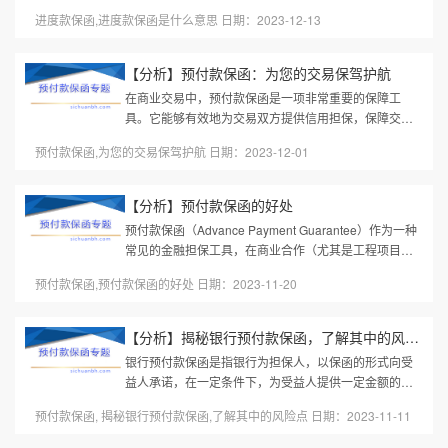
保障业主（买方）在按工程进度支付款项时的资金安
进度款保函,进度款保函是什么意思 日期：2023-12-13
全，同时约束承包商（卖方）按...
【分析】预付款保函：为您的交易保驾护航
在商业交易中，预付款保函是一项非常重要的保障工
具。它能够有效地为交易双方提供信用担保，保障交易
的安全进行。预付款保函的作用在于，它能够帮助买方
预付款保函,为您的交易保驾护航 日期：2023-12-01
获得对卖方的付款保障，同时也...
【分析】预付款保函的好处
预付款保函（Advance Payment Guarantee）作为一种
常见的金融担保工具，在商业合作（尤其是工程项目、
国际贸易）中具有多重优势，主要服务于业主（买方）
预付款保函,预付款保函的好处 日期：2023-11-20
和承包商（卖方）双方的利益。...
【分析】揭秘银行预付款保函，了解其中的风险点
银行预付款保函是指银行为担保人，以保函的形式向受
益人承诺，在一定条件下，为受益人提供一定金额的预
付款。 这种担保方式在国内外贸易中应用广泛，可以有
预付款保函, 揭秘银行预付款保函,了解其中的风险点 日期：2023-11-11
效缓解买方信用不足与卖方交...