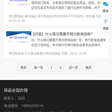
提到进口贸易，大家首先想到的是信用证。但是，信用
证仅仅是买方向卖方提供了银行信用作为担保，并不适
微信
用于卖方要向买方提供担保的场合。在多年的进口贸易
预付款保函,履约保函,预付款保函,供货项目中不可忽视的一把利器 日期：
实践中，我们发现，银行保函...
2018-03-29
顶部
【问答】什么情况需要开预付款保函呢?
问：什么情况需要开预付款保函呢? 答：预付款保函通常
在签订合同后，甲方拨付付预付款前会要求出具预付款
保函。预付款保函的金额跟合同预付款等额，一般为合
预付款保函,什么情况需要开预付款保函 日期：2016-10-29
同金额的百分之10到百分之...
首页
前一页
1
2
后一页
尾页
保函全国办理
联系人：石阳
电话微信：18683292210