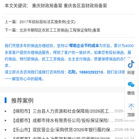
本文关键词：
重庆财政局备案
重庆各区县财政局备案
上一篇：
2017年招标投标法实施条例(全文)
下一篇：
北京市朝阳区农民工工资保函(工程保证保险)备案
我们凭借多年的保函办理经验，坚持以“
帮助企业节约成本
为宗旨，累计为4000
多家客户提供办理保函服务，得到了客户的一致好评。如果您有投标保函、履
约保函、预付款保函、民工工资保函、业主支付保函、质量保修保函的办理需
求...
请立即点击咨询我们或拨打咨询热线：
石阳，18683292210
，我们会详细为你
抖音
一一解答你心中的疑难。
微信
推荐案例
【绵阳市】三台县人力资源和社会保障局/2026民工工资保函二
2026-08-10
顶部
【成都市】成都市排水有限责任公司/投标保证保险/2026银行投标保函十三
2026-08-06
【乐山市】双民营企业/采购供货/2026年银行履约保函四十二
2026-08-04
【成都市】中国十九冶集团有限公司/见索即付/2026年银行履约保函四十一
2026-07-24