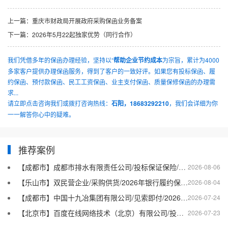
上一篇：
重庆市财政局开展政府采购保函业务备案
下一篇：
2026年5月22起独家优势（同行合作）
我们凭借多年的保函办理经验，坚持以“
帮助企业节约成本
为宗旨，累计为4000
多家客户提供办理保函服务，得到了客户的一致好评。如果您有投标保函、履
约保函、预付款保函、民工工资保函、业主支付保函、质量保修保函的办理需
求...
请立即点击咨询我们或拨打咨询热线：
石阳，18683292210
，我们会详细为你
一一解答你心中的疑难。
推荐案例
【成都市】成都市排水有限责任公司/投标保证保险/2026银行投标保函十三
2026-08-06
【乐山市】双民营企业/采购供货/2026年银行履约保函四十二
2026-08-04
【成都市】中国十九冶集团有限公司/见索即付/2026年银行履约保函四十一
2026-07-24
【北京市】百度在线网络技术（北京）有限公司/投标保函/2026银行投标保函十二
2026-07-23