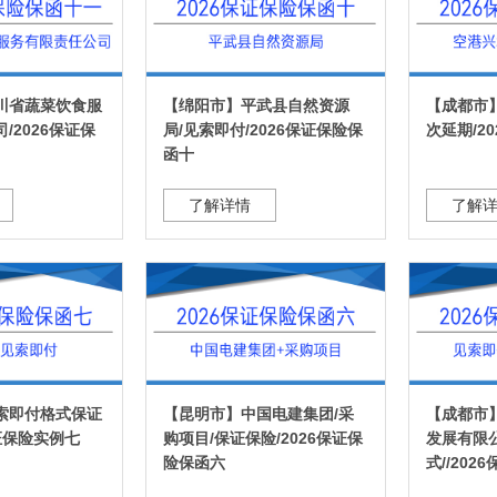
川省蔬菜饮食服
【绵阳市】平武县自然资源
【成都市
/2026保证保
局/见索即付/2026保证保险保
次延期/2
函十
了解详情
了解
索即付格式保证
【昆明市】中国电建集团/采
【成都市
保证保险实例七
购项目/保证保险/2026保证保
发展有限
险保函六
式//20