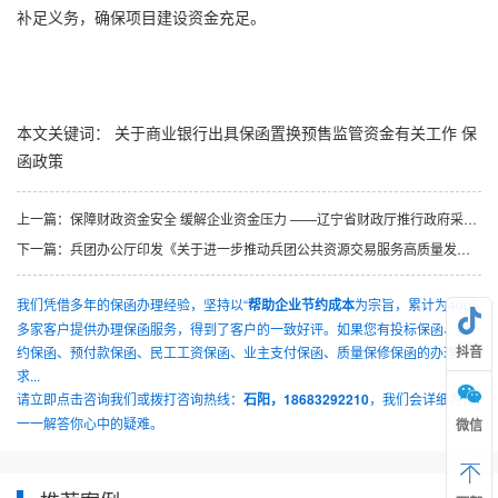
补足义务，确保项目建设资金充足。
本文关键词：
关于商业银行出具保函置换预售监管资金有关工作
保
函政策
上一篇：
保障财政资金安全 缓解企业资金压力 ——辽宁省财政厅推行政府采购电子预付款保函业务
下一篇：
兵团办公厅印发《关于进一步推动兵团公共资源交易服务高质量发展的实施意见》的通知
我们凭借多年的保函办理经验，坚持以“
帮助企业节约成本
为宗旨，累计为4000
多家客户提供办理保函服务，得到了客户的一致好评。如果您有投标保函、履
抖音
约保函、预付款保函、民工工资保函、业主支付保函、质量保修保函的办理需
求...
请立即点击咨询我们或拨打咨询热线：
石阳，18683292210
，我们会详细为你
一一解答你心中的疑难。
微信