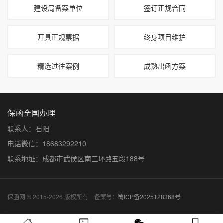
建设局备案单位
签订正规合同
开具正规票据
终身项目维护
精选过往案例
成熟出函方案
保函全国办理
联系人：石阳
电话微信：18683292210
联系地址：成都市武侯区南三环路五段188号
保函网 © 2015-2026 版权所有 备案号：
蜀ICP备2025128368号