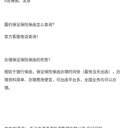
5出保函、发票
履约
保证保险
保函怎么查询?
官方客服电话查询！
办理
保证保险
保函的优势？
相较于
银行保函
，
保证保险
保函办理时间快（最快当天出函），办
理资料简单、办理费用便宜，可出函平台多，全国业务均可以办
理。