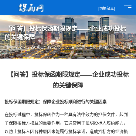
[切换站点]
【问答】投标保函期限规定——企业成功投标
的关键保障
时间：2024-12-29
点击：19527次
当前位置：
首页
>
保函问答
>
投标保函
【问答】投标保函期限规定——企业成功投标
的关键保障
投标保函
期限规定：保障企业投标顺利进行的关键因素
在投标过程中，
投标保函
作为一种具有法律效力的担保文件，起到
了保障招标方权益的重要作用。它通常用于证明投标人履约能力，
以防止投标人因各种原因未能履行投标承诺，造成招标方的经济损