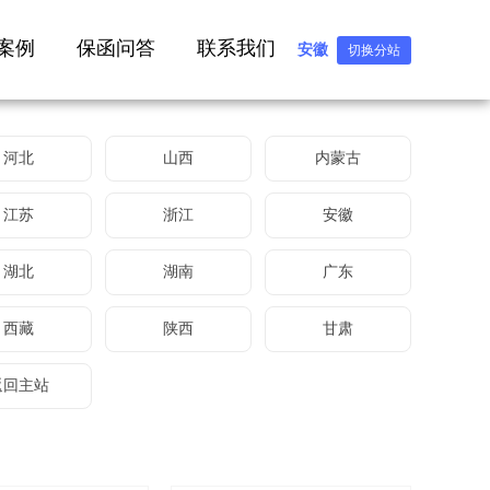
案例
保函问答
联系我们
安徽
切换分站
河北
山西
内蒙古
江苏
浙江
安徽
湖北
湖南
广东
西藏
陕西
甘肃
返回主站