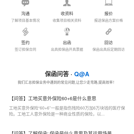
沟通
收资料
报价
了解项目基本情况
收集项目相关资料
报送保函方案价格
签约
出函
回访
签订担保合同
出具担保函开具票据
保函出具后定期回访
保函问答 ·
Q@A
我们汇总担保业务中遇到的常见问题,让您少走弯路,提高效率！
【问答】工地买意外保险60+6是什么意思
工地买意外保险“60+6”一般是指伤残险60万加6万块钱的医疗保
险。工地工人意外保险是一种商业性质的保险，以...
【问答】了解保函: 保函是什么意思及其运用场景