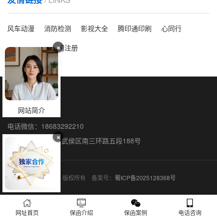
风车动漫
消防检测
影视大全
腾印通印刷
心同行
×
洗脸吧
海外公司注册
保函全国办理
网站简介
联系人：石阳
电话微信：18683292210
×
联系地址：成都市武侯区南三环路五段188号
保函网 © 2015-2026 版权所有 备案号：
蜀ICP备2025128368号
网址首页
保函介绍
保函案例
电话咨询