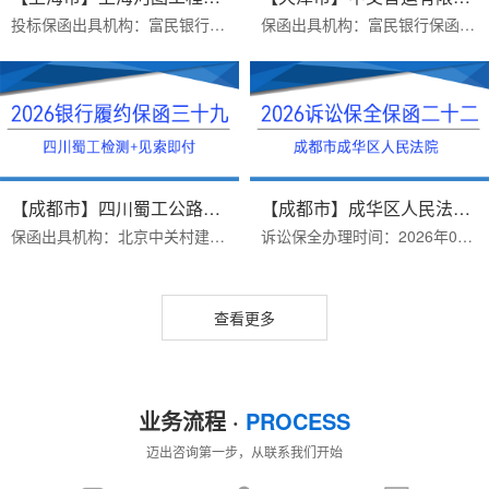
投标保函出具机构：富民银行保函受益人：上海河图工程股份有限公司保函金额：50000出函时间：2026年07月16日办理优势：1 完全符合招标文件要求（招标文件有格式要求）2费用...
保函出具机构：富民银行保函受益人：中交智运有限公司保函类型：货物运输类银行履保函办理时效：三个工作日办理优势：1.富民银行价格便宜2.异地项目远程办理保函金额：9224...
【成都市】四川蜀工公路工程试验...
【成都市】成华区人民法院/借款纠...
保函出具机构：北京中关村建行保函受益人：四川蜀工公路工程试验检测有限公司办理时效：三个工作日办理优势：1.保函见索即付格式，免反担保措施2.保函有效期4年，期限长，价...
诉讼保全办理时间：2026年07月15日案由：借贷纠纷受理法院：成华区人民法院保全金额：200000办理优势：一个工作日出函（当天拿诉讼保全材料）办理资料：1、原/被告身份证或...
查看更多
业务流程 ·
PROCESS
迈出咨询第一步，从联系我们开始