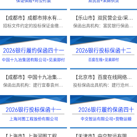
【成都市】成都市排水有限责任公...
【乐山市】双民营企业/采购供货/...
招标文件约定的投标保证金缴纳方式：B、采用银行保函方式递交投标保证金的，投标人应在投标截止前1 个工作日17：00 前，将银行保函原件提交给招标人。投标人可自行选择银行...
保函出具机构：富民银行保函类型：采购供货项目银行履约保函办理时效：一个工作日，当日打款出函办理优势：1.富民银行价格便宜2.异地项目远程办理，手续简单3.保函申请人受...
【成都市】中国十九冶集团有限公...
【北京市】百度在线网络技术（北...
保函出具机构：建行宜春袁州支行保函受益人：中国十九冶集团有限公司办理时效：三个工作日办理优势：1.保函见索即付格式，富民银行不免反担保，建行免反担保，上门重签2.23...
投标保函出具机构：建行沧州新华路支行保函受益人：百度在线网络技术（北京）有限公司保函金额：200000出函时间：2026年07月16日办理优势：1 完全符合招标公告要求2费用便宜...
【上海市】上海河图工程股份有限...
【天津市】中交智运有限公司/货物...