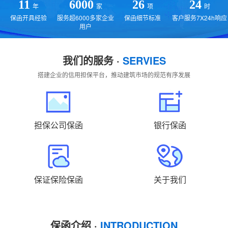
贵州
云南
西藏
陕西
甘肃
青海
11
6000
26
24
年
家
项
时
保函开具经验
服务超6000多家企业
保函细节标准
客户服务7X24h响应
宁夏
新疆
国外
返回主站
用户
我们的服务 ·
SERVIES
搭建企业的信用担保平台，推动建筑市场的规范有序发展
担保公司保函
银行保函
保证保险保函
关于我们
保函介绍 ·
INTRODUCTION