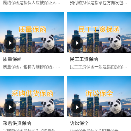
履约保函是担保人应被保证人申请向工程承包项目中的业主或商品买卖中的买方出具的，保证被保证人严格按照合同约定全面和实际地履行其合同责任和义务的一种保函。
预付款担保是指承包方向发包方提供的，保证承包方履行扣还预付款义务的保证，是发包方预先支付一定数额的款项以供承包方周转使用，保证承包方将这些款项用于指定工程建设和...
质量保函
民工工资保函
‌质量保函‌，也称为维修保函，是指应供货方或承建人申请，向买方或业主保证，如货物或工程的质量不符合合同约定而卖方或承建人又不能依约更换或修理时，按买方或业主的索...
民工工资保函一般是指由担保公司或银行为业主或承包商向民工工资监管方提供的，保证业主或承包商按合同约定按时支付农民工工资的担保。如果该项目发生民工工资拖欠行为，则...
采购供货保函
诉讼保全
采购类保函是什么? 采购类保函一般在采购供货项目中出现得比较多，通常有投标保函、履约保函、预付款保函、质量保修保函等。 采购类保函的做用 采购类保函主要保证业主方的...
诉讼保全是什么? 财产保全，是指人民法院在利害关系人起诉前或者当事人起诉后，为保障将来的生效判决能够得到执行或者避免财产遭受损失，对当事人的财产或者争议的标的物，...