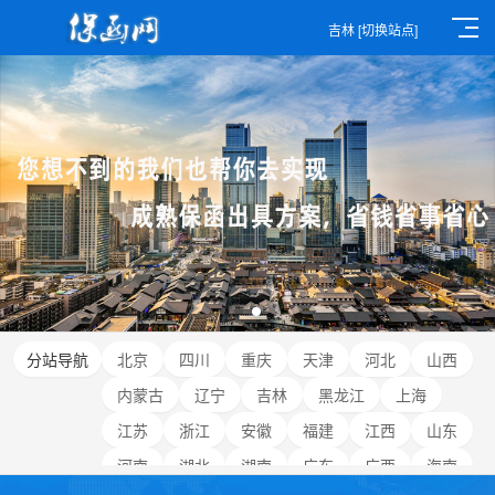
吉林
[切换站点]
分站导航
北京
四川
重庆
天津
河北
山西
内蒙古
辽宁
吉林
黑龙江
上海
江苏
浙江
安徽
福建
江西
山东
河南
湖北
湖南
广东
广西
海南