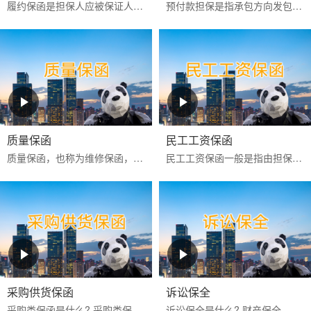
履约保函是担保人应被保证人申请向工程承包项目中的业主或商品买卖中的买方出具的，保证被保证人严格按照合同约定全面和实际地履行其合同责任和义务的一种保函。
预付款担保是指承包方向发包方提供的，保证承包方履行扣还预付款义务的保证，是发包方预先支付一定数额的款项以供承包方周转使用，保证承包方将这些款项用于指定工程建设和...
质量保函
民工工资保函
‌质量保函‌，也称为维修保函，是指应供货方或承建人申请，向买方或业主保证，如货物或工程的质量不符合合同约定而卖方或承建人又不能依约更换或修理时，按买方或业主的索...
民工工资保函一般是指由担保公司或银行为业主或承包商向民工工资监管方提供的，保证业主或承包商按合同约定按时支付农民工工资的担保。如果该项目发生民工工资拖欠行为，则...
采购供货保函
诉讼保全
采购类保函是什么? 采购类保函一般在采购供货项目中出现得比较多，通常有投标保函、履约保函、预付款保函、质量保修保函等。 采购类保函的做用 采购类保函主要保证业主方的...
诉讼保全是什么? 财产保全，是指人民法院在利害关系人起诉前或者当事人起诉后，为保障将来的生效判决能够得到执行或者避免财产遭受损失，对当事人的财产或者争议的标的物，...