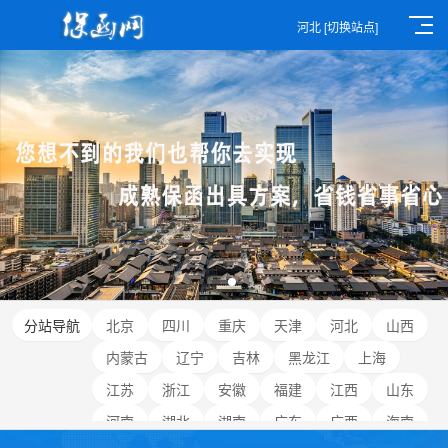
河北
[切换站点]
分站导航
北京
四川
重庆
天津
河北
山西
内蒙古
辽宁
吉林
黑龙江
上海
江苏
浙江
安徽
福建
江西
山东
河南
湖北
湖南
广东
广西
海南