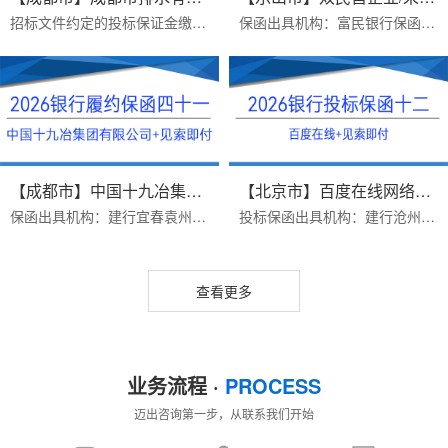
招标文件约定的投标保证金缴纳方式：B、采用银行保函方式递交投标保证金的，投标人应在投标截止前1 个工作日17：00 前，将银行保函原件提交给招标人。投标人可自行选择银行...
保函出具机构：富民银行保函类型：采购供货项目银行履约保函办理时效：一个工作日，当日打款出函办理优势：1.富民银行价格便宜2.异地项目远程办理，手续简单3.保函申请人受...
【成都市】中国十九冶集团有限公...
【北京市】百度在线网络技术（北...
保函出具机构：建行宜春袁州支行保函受益人：中国十九冶集团有限公司办理时效：三个工作日办理优势：1.保函见索即付格式，富民银行不免反担保，建行免反担保，上门重签2.23...
投标保函出具机构：建行沧州新华路支行保函受益人：百度在线网络技术（北京）有限公司保函金额：200000出函时间：2026年07月16日办理优势：1 完全符合招标公告要求2费用便宜...
查看更多
业务流程 ·
PROCESS
迈出咨询第一步，从联系我们开始