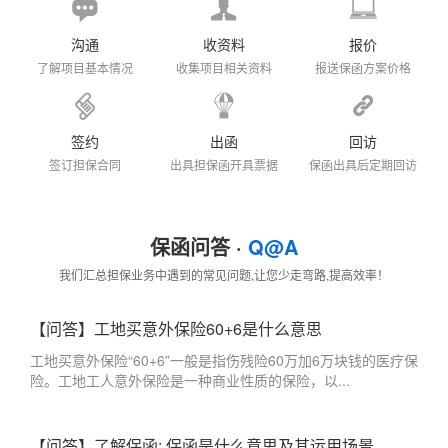
沟通
收资料
报价
了解项目基本情况
收集项目相关资料
报送保函方案价格
签约
出函
回访
签订担保合同
出具担保函开具票据
保函出具后定期回访
保函问答 ·
Q@A
我们汇总担保业务中遇到的常见问题,让您少走弯路,提高效率！
【问答】工地买意外保险60+6是什么意思
工地买意外保险“60+6”一般是指伤残险60万加6万块钱的医疗保
险。工地工人意外保险是一种商业性质的保险，以...
【问答】了解保函: 保函是什么意思及其运用场景