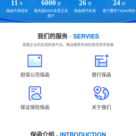
贵州
云南
西藏
陕西
甘肃
青海
11
6000
26
24
年
家
项
时
保函开具经验
服务超6000多家企业
保函细节标准
客户服务7X24h响应
宁夏
新疆
国外
返回主站
用户
我们的服务 ·
SERVIES
搭建企业的信用担保平台，推动建筑市场的规范有序发展
担保公司保函
银行保函
保证保险保函
关于我们
保函介绍 ·
INTRODUCTION