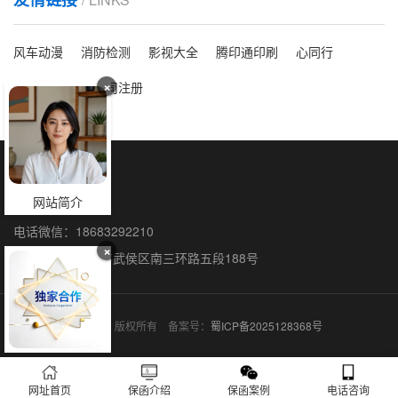
风车动漫
消防检测
影视大全
腾印通印刷
心同行
×
洗脸吧
海外公司注册
保函全国办理
网站简介
联系人：石阳
电话微信：18683292210
×
联系地址：成都市武侯区南三环路五段188号
保函网 © 2015-2026 版权所有 备案号：
蜀ICP备2025128368号
网址首页
保函介绍
保函案例
电话咨询