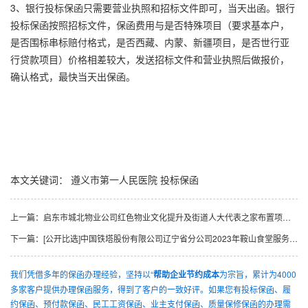
3、银行投标保函只需要营业执照和招标文件即可，当天出函。银行
投标保函按照招标文件，保函费用与是否特殊项目（要求基本户，
是否围标串标赔付格式，是否西藏、内蒙、新疆项目，是否世行亚
行贷款项目）价格相差较大，发送招标文件和营业执照后做报价，
确认格式，最快当天出保函。
本文关键词：
遵义市第一人民医院
投标保函
上一篇：
启东市城北物业公司红色物业文化提升及街道人大代表之家布置项目竞争性磋商公告
下一篇：
[公开比选]中国铁塔股份有限公司辽宁省分公司2023年鞍山食堂服务采购项目（二次）比选公告
我们凭借多年的保函办理经验，坚持以“
帮助企业节约成本
为宗旨，累计为4000
多家客户提供办理保函服务，得到了客户的一致好评。如果您有投标保函、履
约保函、预付款保函、民工工资保函、业主支付保函、质量保修保函的办理需