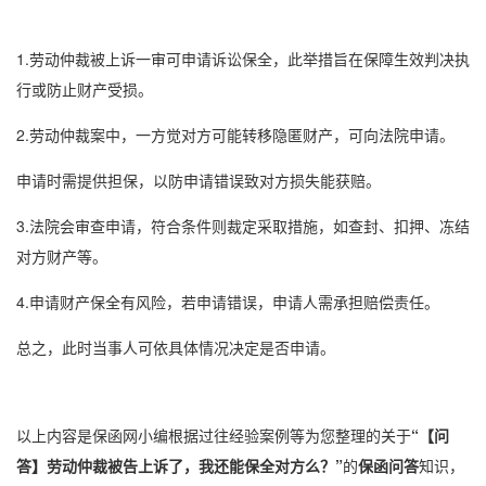
1.劳动仲裁被上诉一审可申请
诉讼保全
，此举措旨在保障生效判决执
行或防止财产受损。
2.劳动仲裁案中，一方觉对方可能转移隐匿财产，可向法院申请。
申请时需提供担保，以防申请错误致对方损失能获赔。
3.法院会审查申请，符合条件则裁定采取措施，如查封、扣押、冻结
对方财产等。
4.申请财产保全有风险，若申请错误，申请人需承担赔偿责任。
总之，此时当事人可依具体情况决定是否申请。
以上内容是保函网小编根据过往经验案例等为您整理的关于
“【问
答】劳动仲裁被告上诉了，我还能保全对方么？”
的
保函问答
知识，