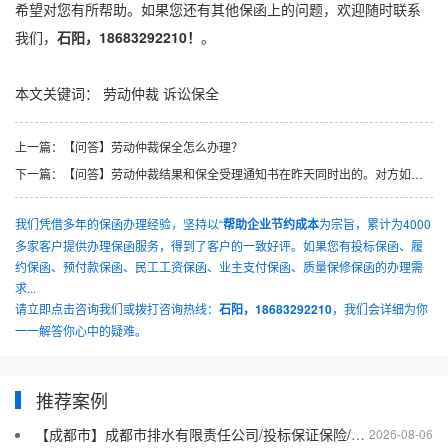
希望对您有所帮助。如果您还有其他保函上的问题，欢迎随时联系
我们，
石阳，18683292210！
。
本文关键词：
劳动仲裁
诉讼保全
上一篇：
【问答】劳动仲裁保全怎么办理？
下一篇：
【问答】劳动仲裁结果和保全受理通知书在昨天同时出的。对方如果在这15天内上诉的话，我这个保全时效到不到诉讼阶段呢？
我们凭借多年的保函办理经验，坚持以“
帮助企业节约成本
为宗旨，累计为4000
多家客户提供办理保函服务，得到了客户的一致好评。如果您有投标保函、履
约保函、预付款保函、民工工资保函、业主支付保函、质量保修保函的办理需
求...
请立即点击咨询我们或拨打咨询热线：
石阳，18683292210
，我们会详细为你
一一解答你心中的疑难。
推荐案例
【成都市】成都市排水有限责任公司/投标保证保险/2026银行投标保函十三
2026-08-06