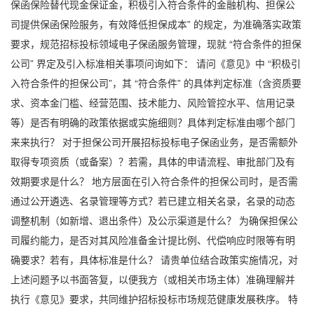
保函
保险替代现金保证金，积极引入符合条件的金融机构、担保公
司提供保函保险服务，有效降低担保成本” 的规定，为准确落实政策
要求，规范招标投标领域
电子保函
服务管理，现就 “符合条件的担保
公司” 界定及引入标准相关事项问询如下： 请问《意见》中 “积极引
入符合条件的担保公司”，其 “符合条件” 的具体判定标准（含资质要
求、资本金门槛、经营范围、技术能力、风险管控水平、信用记录
等）是否有明确的政策依据或实施细则？具体判定标准由哪个部门
来来执行？ 对于担保公司开展招标投标
电子保函
业务，是否需额外
取得专项资质（或备案）？若需，具体的申请流程、审批部门及有
效期要求是什么？ 地方层面在引入符合条件的担保公司时，是否需
通过公开遴选、名录管理等方式？若已建立相关名录，名录的动态
调整机制（如新增、退出条件）及公示渠道是什么？ 为确保担保公
司履约能力，是否对其风险准备金计提比例、代偿响应时限等有明
确要求？若有，具体标准是什么？ 请贵单位结合政策实施情况，对
上述问题予以书面答复，以便我方（或相关市场主体）准确理解并
执行《意见》要求，共同维护招标投标市场规范健康发展秩序。 特