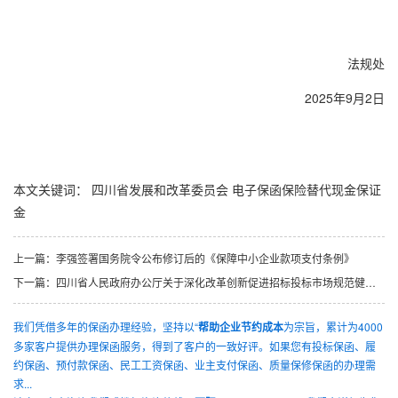
法规处
2025年9月2日
本文关键词：
四川省发展和改革委员会
电子保函保险替代现金保证
金
上一篇：
李强签署国务院令公布修订后的《保障中小企业款项支付条例》
下一篇：
四川省人民政府办公厅关于深化改革创新促进招标投标市场规范健康发展的意见（川办规〔2025〕8号）
我们凭借多年的保函办理经验，坚持以“
帮助企业节约成本
为宗旨，累计为4000
多家客户提供办理保函服务，得到了客户的一致好评。如果您有投标保函、履
约保函、预付款保函、民工工资保函、业主支付保函、质量保修保函的办理需
求...