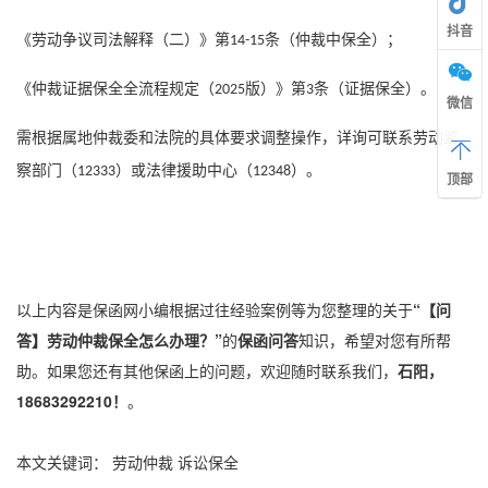
抖音
《劳动争议司法解释（二）》第
条（仲裁中保全）；
14-15
《仲裁证据保全全流程规定（
版）》第
条（证据保全）。
2025
3
微信
需根据属地仲裁委和法院的具体要求调整操作，详询可联系劳动监
察部门（
）或法律援助中心（
）。
12333
12348
顶部
以上内容是保函网小编根据过往经验案例等为您整理的关于
“【问
答】劳动仲裁保全怎么办理？”
的
保函问答
知识，希望对您有所帮
助。如果您还有其他保函上的问题，欢迎随时联系我们，
石阳，
18683292210！
。
本文关键词：
劳动仲裁
诉讼保全