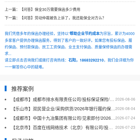
上一篇：
【问答】保全30万需要保函多少费用
下一篇：
【问答】劳动仲裁被告上诉了，我还能保全对方么？
我们凭借多年的保函办理经验，坚持以“
帮助企业节约成本
为宗旨，累计为4000
多家客户提供办理保函服务，得到了客户的一致好评。如果您有投标保函、履
约保函、预付款保函、民工工资保函、业主支付保函、质量保修保函的办理需
求...
请立即点击咨询我们或拨打咨询热线：
石阳，18683292210
，我们会详细为你
一一解答你心中的疑难。
推荐案例
【成都市】成都市排水有限责任公司/投标保证保险/2026银行投标保函十三
2026-08-06
【乐山市】双民营企业/采购供货/2026年银行履约保函四十二
2026-08-04
【成都市】中国十九冶集团有限公司/见索即付/2026年银行履约保函四十一
2026-07-24
【北京市】百度在线网络技术（北京）有限公司/投标保函/2026银行投标保函十二
2026-07-23