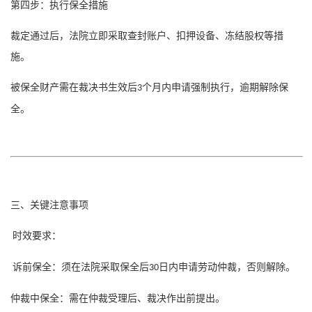
第四步：执行保全措施
裁定通过后，法院立即采取查封账户、扣押设备、冻结股权等措
施。
被保全财产需在裁决书生效后
个月内申请强制执行，逾期解除保
3
全。
三、关键注意事项
时效要求：
诉前保全：须在法院采取保全后
日内申请劳动仲裁，否则解除。
30
仲裁中保全：需在仲裁受理后、裁决作出前提出。