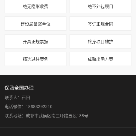
绝无隐形收费
绝不外包项目
建设局备案单位
签订正规合同
开具正规票据
终身项目维护
精选过往案例
成熟出函方案
保函全国办理
联系人：石阳
电话微信：18683292210
联系地址：成都市武侯区南三环路五段188号