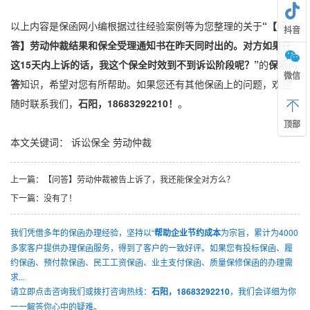
以上内容是保函网小编根据过往经验案例等为您整理的关于
“【问
抖音
答】劳动仲裁结果和保全受理通知书在昨天同时出的。对方如果在
这15天内上诉的话，我这个保全时效到不到诉讼阶段呢？”
的
保函问
微信
答
知识，希望对您有所帮助。如果您还有其他保函上的问题，欢迎
随时联系我们，
石阳，18683292210！
。
顶部
本文关键词：
诉讼保全
劳动仲裁
上一篇：
【问答】劳动仲裁被告上诉了，我还能保全对方么？
下一篇：
没有了！
我们凭借多年的保函办理经验，坚持以“
帮助企业节约成本
为宗旨，累计为4000
多家客户提供办理保函服务，得到了客户的一致好评。如果您有投标保函、履
约保函、预付款保函、民工工资保函、业主支付保函、质量保修保函的办理需
求...
请立即点击咨询我们或拨打咨询热线：
石阳，18683292210
，我们会详细为你
一一解答你心中的疑难。