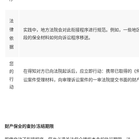
法
律
实践中，地方法院会对此衔接程序进行规范。例如，一些地
段的保全材料如何向诉讼程序移送。
依
据
您
在得知对方已向法院起诉后，应立即行动：携带已取得的《
的
行
讼案件受理材料，向审理诉讼案件的一审法院提交书面的财
动
财产保全的查封/冻结期限
即使启动了衔接程序，您也必须关注保全措施本身的执行期限。法