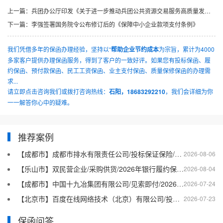
上一篇：
兵团办公厅印发《关于进一步推动兵团公共资源交易服务高质量发展的实施意见》的通知
下一篇：
李强签署国务院令公布修订后的《保障中小企业款项支付条例》
我们凭借多年的保函办理经验，坚持以“
帮助企业节约成本
为宗旨，累计为4000
多家客户提供办理保函服务，得到了客户的一致好评。如果您有投标保函、履
约保函、预付款保函、民工工资保函、业主支付保函、质量保修保函的办理需
求...
请立即点击咨询我们或拨打咨询热线：
石阳，18683292210
，我们会详细为你
一一解答你心中的疑难。
推荐案例
【成都市】成都市排水有限责任公司/投标保证保险/2026银行投标保函十三
2026-08-06
【乐山市】双民营企业/采购供货/2026年银行履约保函四十二
2026-08-04
【成都市】中国十九冶集团有限公司/见索即付/2026年银行履约保函四十一
2026-07-24
【北京市】百度在线网络技术（北京）有限公司/投标保函/2026银行投标保函十二
2026-07-23
保函问答