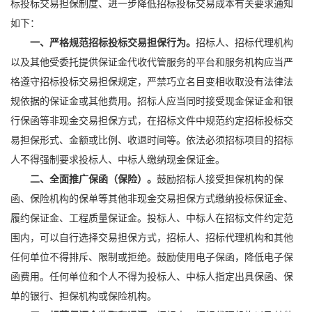
标投标交易担保制度、进一步降低招标投标交易成本有关要求通知
如下：
一、严格规范招标投标交易担保行为。
招标人、招标代理机构
以及其他受委托提供保证金代收代管服务的平台和服务机构应当严
格遵守招标投标交易担保规定，严禁巧立名目变相收取没有法律法
规依据的保证金或其他费用。招标人应当同时接受现金保证金和
银
行保函
等非现金交易担保方式，在招标文件中规范约定招标投标交
易担保形式、金额或比例、收退时间等。依法必须招标项目的招标
人不得强制要求投标人、中标人缴纳现金保证金。
二、全面推广保函（保险）。
鼓励招标人接受担保机构的保
函、保险机构的保单等其他非现金交易担保方式缴纳投标保证金、
履约保证金、工程质量保证金。投标人、中标人在招标文件约定范
围内，可以自行选择交易担保方式，招标人、招标代理机构和其他
任何单位不得排斥、限制或拒绝。鼓励使用
电子保函
，降低
电子保
函
费用。任何单位和个人不得为投标人、中标人指定出具保函、保
单的银行、担保机构或保险机构。