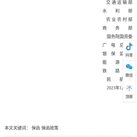
交 通 运 输 部
水 利 部
农 业 农 村 部
商 务 部
国务院国资委
广 电 总 局
银 保 监 会
抖音
能 源 局
铁 路 局
微信
民 航 局
2023年1月6日
顶部
本文关键词：
保函
保函政策