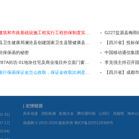
甘肃省推进房屋建筑和市政基础设施工程实行工程担保制度实施意见
G227盐源县梅
澜沧拉祜族自治县卫生健康局澜沧县创建国家卫生县暨健康县城基础设施建设采购垃圾桶、集装箱项目公开招标公告
【四川省】投标保
担保保函的秘密
黄浦区豫园社区287A街坊-01地块住宅及商业项目外立面门窗及外墙装饰工程（低区）
李克强主持召开
【问答】分离式银行保函保证金怎么收取，保证金收取比例是多少？
| 友情链接
|
|
|
|
|
|
风车动漫
消防检测
影视大全
腾印通印刷
心同行
洗脸吧
海外公
01-31]
07-17]
保函网 © 2015-2026 版权所有
蜀ICP备2025128368号
03-04]