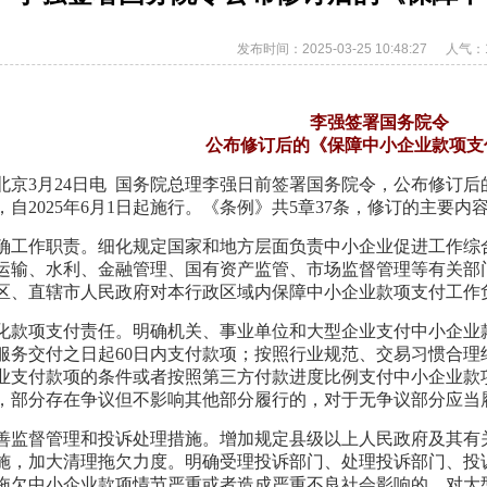
发布时间：2025-03-25 10:48:27
人气：1
李强签署国务院令
公布修订后的《保障中小企业款项支
北京3月24日电 国务院总理李强日前签署国务院令，公布修订后
自2025年6月1日起施行。《条例》共5章37条，修订的主要内
确工作职责。细化规定国家和地方层面负责中小企业促进工作综
运输、水利、金融管理、国有资产监管、市场监督管理等有关部
区、直辖市人民政府对本行政区域内保障中小企业款项支付工作
化款项支付责任。明确机关、事业单位和大型企业支付中小企业
服务交付之日起60日内支付款项；按照行业规范、交易习惯合
业支付款项的条件或者按照第三方付款进度比例支付中小企业款
，部分存在争议但不影响其他部分履行的，对于无争议部分应当
善监督管理和投诉处理措施。增加规定县级以上人民政府及其有
施，加大清理拖欠力度。明确受理投诉部门、处理投诉部门、投
拖欠中小企业款项情节严重或者造成严重不良社会影响的，对大