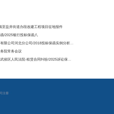
雨镇至盐井街道办段改建工程项目征地报件
函/2025银行投标保函八
中国移动通信集团有限公司河北分公司/2018投标保函实例分析十六
国务院常务会议
【四川省】成都市武侯区人民法院-租赁合同纠纷/2025诉讼保全保函二十五
|
司注册