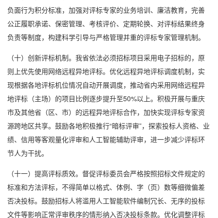
负面行为积分标准，加强对评标专家的业务培训、廉洁教育，完善
公正履职承诺、保密管理、考核评价、定期轮换、对评标结果终身
负责等制度，构建科学引导与严格管理并重的评标专家管理机制。
（十）创新评标机制。我省依法必须招标项目采用电子招标的，原
则上优先使用网络远程异地评标。优化远程异地评标调度机制，实
现根据各地评标机位情况自动开展调度，推动省内采用网络远程异
地评标（主场）的项目比例逐步提升至50%以上。积极开展与重庆
市及其他省（区、市）的远程异地评标合作，加快实现评标专家资
源跨地区共享。鼓励各地积极推行“暗标评审”，探索投标人资格、业
绩、信用等客观量化评审和人工智能辅助评审，进一步减少评标环
节人为干扰。
（十一）提高评标质效。督促评标委员会严格按照招标文件规定的
标准和方法评标，不得简单以格式、体例、字（页）数等细微偏差
否决投标。鼓励招标人将滥用人工智能软件编制冗长、无序的投标
文件等影响正常评审秩序的情形纳入否决投标条款。优化调整评标