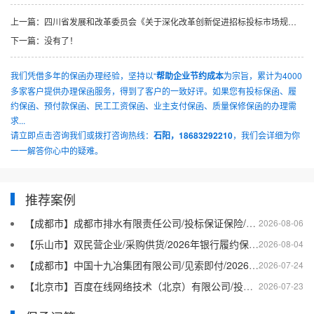
上一篇：
四川省发展和改革委员会《关于深化改革创新促进招标投标市场规范健康发展的意见》的问题咨询
下一篇：
没有了！
我们凭借多年的保函办理经验，坚持以“
帮助企业节约成本
为宗旨，累计为4000
多家客户提供办理保函服务，得到了客户的一致好评。如果您有投标保函、履
约保函、预付款保函、民工工资保函、业主支付保函、质量保修保函的办理需
求...
请立即点击咨询我们或拨打咨询热线：
石阳，18683292210
，我们会详细为你
一一解答你心中的疑难。
推荐案例
【成都市】成都市排水有限责任公司/投标保证保险/2026银行投标保函十三
2026-08-06
【乐山市】双民营企业/采购供货/2026年银行履约保函四十二
2026-08-04
【成都市】中国十九冶集团有限公司/见索即付/2026年银行履约保函四十一
2026-07-24
【北京市】百度在线网络技术（北京）有限公司/投标保函/2026银行投标保函十二
2026-07-23