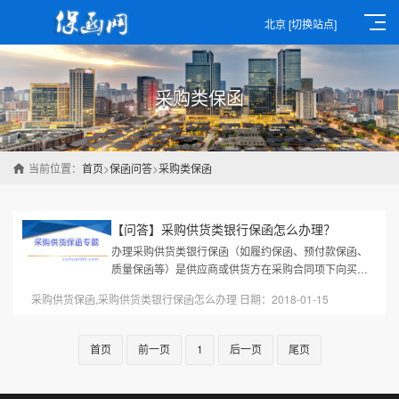
北京
[切换站点]
采购类保函
当前位置：
首页
>
保函问答
>
采购类保函
【问答】采购供货类银行保函怎么办理？
办理采购供货类银行保函（如履约保函、预付款保函、
质量保函等）是供应商或供货方在采购合同项下向买方
提供的银行担保，确保其按合同约定履行供货义务。以
采购供货保函,采购供货类银行保函怎么办理 日期：2018-01-15
下是办理流程、所需材料及注...
首页
前一页
1
后一页
尾页