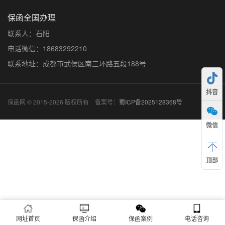
保函全国办理
联系人：石阳
电话微信：18683292210
联系地址：成都市武侯区南三环路五段188号
抖音
保函网 © 2015-2026 版权所有 备案号：
蜀ICP备2025128368号
微信
顶部
网址首页
保函介绍
保函案例
电话咨询