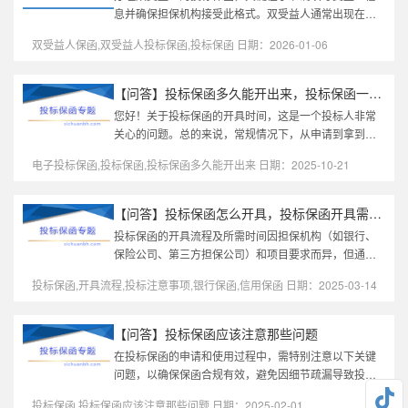
息并确保担保机构接受此格式。双受益人通常出现在多
个招标方（如联合体招标、项目有业主和代理机构）的
双受益人保函,双受益人投标保函,投标保函 日期：2026-01-06
项目中。以下是办理双受益人...
【问答】投标保函多久能开出来，投标保函一般几天出来？
您好！关于投标保函的开具时间，这是一个投标人非常
关心的问题。总的来说，常规情况下，从申请到拿到手
需要1到3个工作日。但这个时间并不是固定的，它受到
电子投标保函,投标保函,投标保函多久能开出来 日期：2025-10-21
多种因素的影响。下面为您详...
【问答】投标保函怎么开具，投标保函开具需要多长时间
投标保函的开具流程及所需时间因担保机构（如银行、
保险公司、第三方担保公司）和项目要求而异，但通常
遵循以下步骤和时间范围：一、投标保函开具流程1. 选
投标保函,开具流程,投标注意事项,银行保函,信用保函 日期：2025-03-14
择担保机构银行：传统方式，...
【问答】投标保函应该注意那些问题
在投标保函的申请和使用过程中，需特别注意以下关键
问题，以确保保函合规有效，避免因细节疏漏导致投标
失败或经济损失：一、严格匹配招标文件要求内容合规
投标保函,投标保函应该注意那些问题 日期：2025-02-01