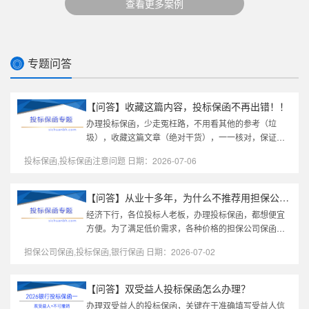
查看更多案例
专题问答
◎
【问答】收藏这篇内容，投标保函不再出错！！
办理投标保函，少走冤枉路，不用看其他的参考（垃
圾），收藏这篇文章（绝对干货），一一核对，保证你
的投标保函不出错！本文都是根据实际办理经验整理，
投标保函,投标保函注意问题 日期：2026-07-06
办投标保函时直接找我，我帮你...
【问答】从业十多年，为什么不推荐用担保公司投标保函？？
经济下行，各位投标人老板，办理投标保函，都想便宜
方便。为了满足低价需求，各种价格的担保公司保函都
有。部分项目投标不是为了中标，不在此文考虑之列。
担保公司保函,投标保函,银行保函 日期：2026-07-02
那么，为什么招标文件明明约...
【问答】双受益人投标保函怎么办理？
办理双受益人的投标保函，关键在于准确填写受益人信