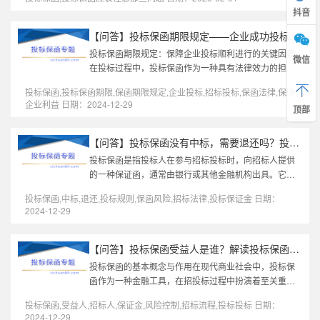
性格式与条款：保函内容（如...
抖音
【问答】投标保函期限规定——企业成功投标的关键保障
投标保函期限规定：保障企业投标顺利进行的关键因素
微信
在投标过程中，投标保函作为一种具有法律效力的担保
文件，起到了保障招标方权益的重要作用。它通常用于
投标保函,投标保函期限,保函期限规定,企业投标,招标投标,保函法律,保障
证明投标人履约能力，以防止...
企业利益 日期：2024-12-29
顶部
【问答】投标保函没有中标，需要退还吗？投标保函的常见误区与应...
投标保函是指投标人在参与招标投标时，向招标人提供
的一种保证函，通常由银行或其他金融机构出具。它的
作用是保障招标人能够获得投标人承诺的履约保证，确
投标保函,中标,退还,投标规则,保函风险,招标法律,投标保证金 日期：
保在投标过程中投标人不会随...
2024-12-29
【问答】投标保函受益人是谁？解读投标保函的核心要素
投标保函的基本概念与作用在现代商业社会中，投标保
函作为一种金融工具，在招投标过程中扮演着至关重要
的角色。它的作用不仅仅局限于保证投标人的履约能
投标保函,受益人,招标人,保证金,风险控制,招标流程,投标投标 日期：
力，还能在一定程度上为招标人...
2024-12-29