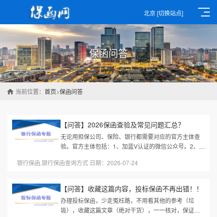
北京
[切换站点]
保函问答
当前位置：
首页
>
保函问答
【问答】2026保函查验及常见问题汇总？
无论用担保公司、保险、银行都需要对应的官方主体查
验。官方主体包括：1、加蓝V认证的微信公众号。2、已
经ICP备案的网站。3、官方400客服电话。担保公司多
银行保函,银行保函查询方式 日期：2026-07-24
为网站，网站查询最好核验网...
【问答】收藏这篇内容，投标保函不再出错！！
办理投标保函，少走冤枉路，不用看其他的参考（垃
圾），收藏这篇文章（绝对干货），一一核对，保证你