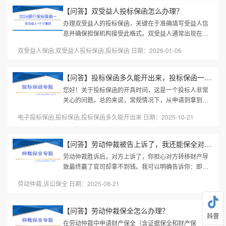
【问答】双受益人投标保函怎么办理？
办理双受益人的投标保函，关键在于准确填写受益人信
息并确保担保机构接受此格式。双受益人通常出现在多
个招标方（如联合体招标、项目有业主和代理机构）的
双受益人保函,双受益人投标保函,投标保函 日期：2026-01-06
项目中。以下是办理双受益人...
【问答】投标保函多久能开出来，投标保函一般几天出来？
您好！关于投标保函的开具时间，这是一个投标人非常
关心的问题。总的来说，常规情况下，从申请到拿到手
需要1到3个工作日。但这个时间并不是固定的，它受到
电子投标保函,投标保函,投标保函多久能开出来 日期：2025-10-21
多种因素的影响。下面为您详...
【问答】劳动仲裁被告上诉了，我还能保全对方么？
劳动仲裁胜诉后，对方上诉了，你担心对方转移财产导
致最终赢了官司却拿不到钱。我可以明确告诉你：即使
对方已经上诉，你仍然可以申请财产保全。这是一种非
劳动仲裁,诉讼保全 日期：2025-08-21
常重要的法律手段，可以有效...
【问答】劳动仲裁保全怎么办理？
抖音
在劳动仲裁中申请财产保全（含证据保全和财产保