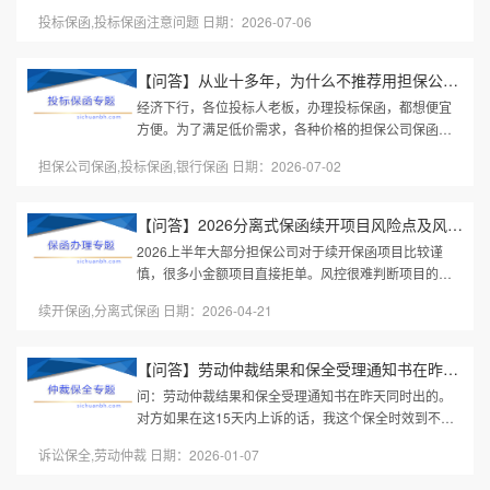
的投标保函不出错！本文都是根据实际办理经验整理，
投标保函,投标保函注意问题 日期：2026-07-06
办投标保函时直接找我，我帮你...
【问答】从业十多年，为什么不推荐用担保公司投标保函？？
经济下行，各位投标人老板，办理投标保函，都想便宜
方便。为了满足低价需求，各种价格的担保公司保函都
有。部分项目投标不是为了中标，不在此文考虑之列。
担保公司保函,投标保函,银行保函 日期：2026-07-02
那么，为什么招标文件明明约...
【问答】2026分离式保函续开项目风险点及风控措施？
2026上半年大部分担保公司对于续开保函项目比较谨
慎，很多小金额项目直接拒单。风控很难判断项目的真
实停工原因，一旦因为甲方原因暂停，乙方停工后，保
续开保函,分离式保函 日期：2026-04-21
函仍然真实有效，此时续开的保...
【问答】劳动仲裁结果和保全受理通知书在昨天同时出的。对方如果...
问：劳动仲裁结果和保全受理通知书在昨天同时出的。
对方如果在这15天内上诉的话，我这个保全时效到不到
诉讼阶段呢？答：对于仲裁阶段已申请的财产保全是否
诉讼保全,劳动仲裁 日期：2026-01-07
会延续到接下来的诉讼阶段，...