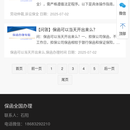
全），需严格遵循法定程序。以下是具体操作指南，依
据最新规定整理：一、申请条件必要性诉讼保全：需证
微信
劳动仲裁,诉讼保全 日期：2025-07-02
明用人单位存在转移、隐匿财产的...
【问答】保函可以当天开出来么？
顶部
问：保函可以当天开出来么？一、担保公司保函，不限
工作日，担保公司保函相较于银行保函和保证保险，资
料要求少，投标保函、履约保函、预付款保函均可当天
保函可以当天开出来么,保函办理时间 日期：2025-07-02
开出。部分担保公司周末也可...
首页
前一页
1
2
3
4
5
后一页
尾页
保函全国办理
联系人：石阳
电话微信：18683292210