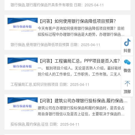
以下是常见的开具条件及无法开具的原因：一、工程银
银行保函,银行履约保函开具条件有哪些 日期：2025-04-11
行履约保函的开具条件企业资...
【问答】如何使用银行保函降低项目预算？
今天有客户咨询如何使用银行保函降低项目预算？目前
招投标过程中办理银行保函是大趋势，办理银行保函过
程中，如何降低项目成本，欢迎一起探讨。第一，银行
银行保函,使用银行保函降低项目预算 日期：2025-04-11
保函多为工程项目或者采购项...
抖音
【问答】工程骗局汇总，PPP项目是否入库？教您如何识别假项目!
一、 甄别项目介绍人。无论是否熟人介绍，最好能核实
微信
到介绍人的工作单位，工作职务，工作年限。三无人
员，不可靠。二、辨别真假项目。1、正规项目通过企业
工程骗局汇总,如何识别假项目 日期：2025-04-11
官网能查询到项目信息，央企...
顶部
【问答】建筑公司办理银行投标保函,履约保函是否占用自身银行授信...
建筑公司在办理银行投标保函和履约保函时，是否会占
用自身银行授信以及是否上征信，主要取决于保函的开
立方式和银行的具体政策。以下是详细分析：1. 是否占
投标保函,履约保函,征信 日期：2025-04-11
用银行授信？占用授信的情况...