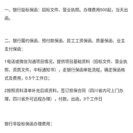
一、银行
投标保函
：招标文件、营业执照。办理费用500起，当天出
函。
二、银行
履约保函
、
预付款保函
、
民工工资保函
、
质量保函
、业主
支付保函：
1电话或微信沟通项目情况，提供项目基础资料（招标文件、营业执
照、资质文件，中标通知书），走银行保函审批流程，确定
保函格
式
及费用，0.5个工作日；
2按照资料清单补充后续资料，签订担保合同（四川省内可上门办
理，四川省外可远程办理），付款，出函，3个工作日
银行非
投标保函
办理费用：