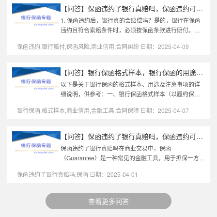
【问答】保函违约了银行真赔吗，保函违约可以从任何账户扣钱吗
1. 保函违约后，银行真的会赔偿吗？是的，银行在保函
违约且符合索赔条件时，必须按保函条款进行赔付。银
行赔付的条件：索赔材料齐全：受益人（业主或承包
保函违约,银行赔付,保函风险,商业信用,合同纠纷 日期：2025-04-09
人）需提交符合保函要求的书面...
【问答】银行保函格式样本，银行保函的用途及注意事项
以下是关于银行保函的格式样本、用途及注意事项的详
细说明，供参考：一、银行保函格式样本（以履约保函
为例）**银行保函** **保函编号：** XXXXXX **开立日
银行保函,格式样本,商业信用,金融工具,合同保障 日期：2025-04-07
期：** YYYY年MM月DD日 **受...
【问答】保函违约了银行真赔吗，保函违约可以从任何账户扣钱吗
保函违约了银行真赔吗在商业交易中，保函
（Guarantee）是一种常见的金融工具，用于担保一方履
行合同义务。当保函违约时，很多人会问：银行真的会
保函违约了银行真赔吗,保函 日期：2025-04-01
赔吗？本文将从多个角度详细解析这个问...
查看更多问答