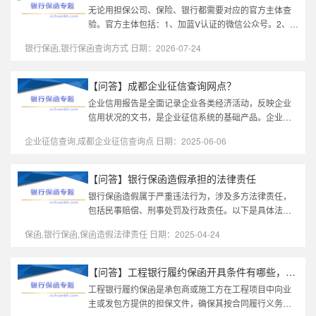
无论用担保公司、保险、银行都需要对应的官方主体查
验。官方主体包括：1、加蓝V认证的微信公众号。2、已
经ICP备案的网站。3、官方400客服电话。担保公司多
银行保函,银行保函查询方式 日期：2026-07-24
为网站，网站查询最好核验网...
【问答】成都企业征信查询网点？
企业信用报告是全面记录企业各类经济活动，反映企业
信用状况的文书，是企业征信系统的基础产品。企业信
用报告客观地记录企业的基本信息、信贷信息以及反映
企业征信查询,成都企业征信查询点 日期：2025-06-06
其信用状况的其他信息，全面...
【问答】银行保函造假承担的法律责任
银行保函造假属于严重违法行为，涉及多方法律责任，
包括民事赔偿、刑事处罚及行政责任。以下是具体法律
责任的详细说明：一、民事责任赔偿损失《民法典》第
保函,银行保函,保函造假法律责任 日期：2025-04-24
1165条（侵权责任）：行为人...
【问答】工程银行履约保函开具条件有哪些，无法开具的原因有哪些...
工程银行履约保函是承包商或施工方在工程项目中向业
主或发包方提供的担保文件，确保其按合同履行义务。