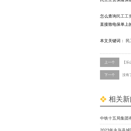
怎么查询
民工工
直接致电保单上
本文关键词：
民
上一个
【乐
下一个
没有
相关新
中铁十五局集团
设施项目防撞设
2023年永兴县