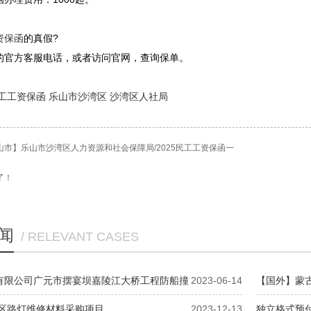
资保函
的真假?
的官方客服电话，或者访问官网，查询保单。
工工资保函
乐山市沙湾区
沙湾区人社局
山市】乐山市沙湾区人力资源和社会保障局/2025民工工资保函一
了！
闻
/ RELEVANT CASES
有限公司广元市摆宴坝嘉陵江大桥工程防船撞
2023-06-14
【国外】蒙古
施竞争性谈判采购公告
城区路灯维修材料采购项目
2023-12-13
独立格式预付