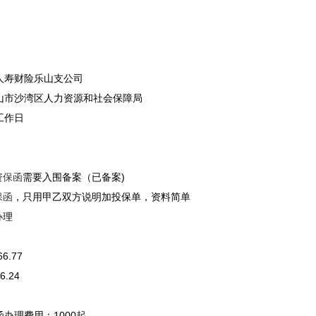
人寿财险乐山支公司
山市沙湾区人力资源和社会保障局
工作日
资保函
需要入围备案（已备案)
保函
，只用甲乙双方说明加投保单，资料简单
办理
66.77
6.24
函
办理费用：1000起。