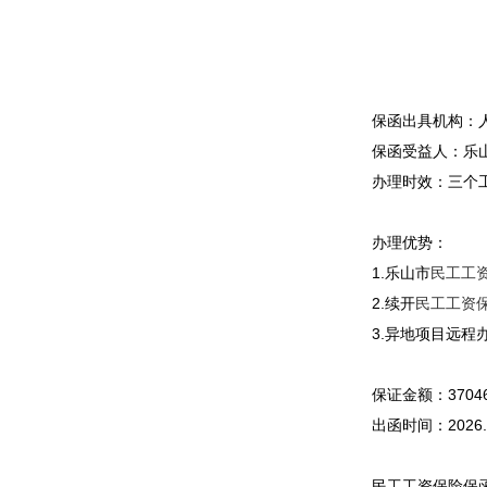
保函出具机构：
保函受益人：
乐
办理时效：三个
办理优势：
1.乐山市
民工工
2.续开
民工工资
3.异地项目远程
保证金额：
3704
出函时间：
2026.
民工工资保险保