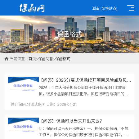
湖南
[切换站点]
保函格式
当前位置：
首页
>
保函问答
>
保函格式
【问答】2026分离式保函续开项目风险点及风控措施？
2026上半年大部分担保公司对于续开保函项目比较谨
慎，很多小金额项目直接拒单。风控很难判断项目的真
实停工原因，一旦因为甲方原因暂停，乙方停工后，保
续开保函,分离式保函 日期：2026-04-21
函仍然真实有效，此时续开的保...
【问答】保函可以当天开出来么？
问：保函可以当天开出来么？一、担保公司保函，不限
工作日，担保公司保函相较于银行保函和保证保险，资