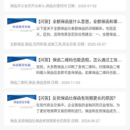
料要求少，投标保函、履约保函、预付款保函均可当天
保函可以当天开出来么,保函办理时间 日期：2025-07-02
开出。部分担保公司周末也可...
【问答】全额保函是什么意思，全额保函和差额保函区别
以下是关于全额保函与差额保函的详细解析，包括定
义、区别、适用场景及实际应用建议：一、全额保函与
差额保函的定义1. 全额保函定义：担保方（银行或保险
全额保函,保函,合同担保,金融工具,商业交易 日期：2025-03-07
公司）向受益人承诺，若申请人...
【问答】保函二维码也能造假，怎么通过工信部查询保函主体真实性...
目前，大多数保函上印刷了查询二维码，扫描保函二维
码输入保函信息即可查询保函。如果保函二维码也能造
假，怎么通过工信部查询保函主体真实性？第一步，获
保函二维码,保函,保函造假 日期：2024-11-03
取公司网站。用微信扫一扫保...
【问答】反担保函比保函有效期更长的原因？
在现代商业交易中，企业面临的金融风险日益增加，为
了更好地保障交易的顺利进行，保函和反担保函成为了
不可或缺的工具。特别是反担保函因其有效期较保函更
保函,反担保函比保函有效期更长的原因 日期：2024-06-27
长，而在许多情况下被视为更...