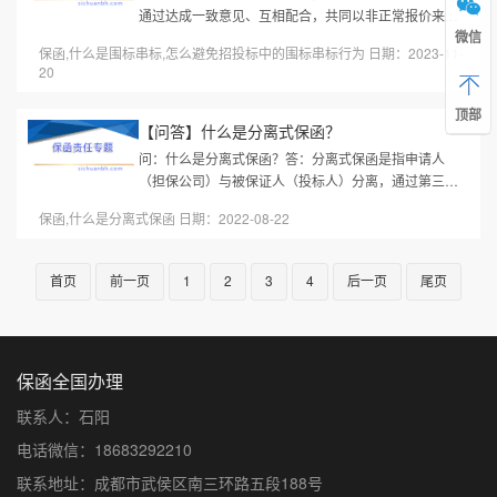
通过达成一致意见、互相配合，共同以非正常报价来获
微信
取中标的行为。这种行为不仅违反了招标投标的公平、
保函,什么是围标串标,怎么避免招投标中的围标串标行为 日期：2023-11-
公正原则，也损害了其他投标...
20
顶部
【问答】什么是分离式保函？
问：什么是分离式保函？答：分离式保函是指申请人
（担保公司）与被保证人（投标人）分离，通过第三方
（担保公司）向银行申请，投标人作为被保证人，银行
保函,什么是分离式保函 日期：2022-08-22
以出具保函的形式向招标方承诺...
首页
前一页
1
2
3
4
后一页
尾页
保函全国办理
联系人：石阳
电话微信：18683292210
联系地址：成都市武侯区南三环路五段188号