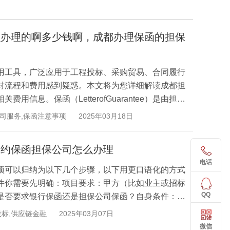
么办理的啊多少钱啊，成都办理保函的担保
用工具，广泛应用于工程投标、采购贸易、合同履行
对流程和费用感到疑惑。本文将为您详细解读成都担
信息。保函（LetterofGuarantee）是由担保
人...
公司服务,保函注意事项
2025年03月18日
履约保函担保公司怎么办理
电话
项可以归纳为以下几个步骤，以下用更口语化的方式
件你需要先明确：项目要求：甲方（比如业主或招标
QQ
是否要求银行保函还是担保公司保函？自身条件：公
）...
投标,供应链金融
2025年03月07日
微信