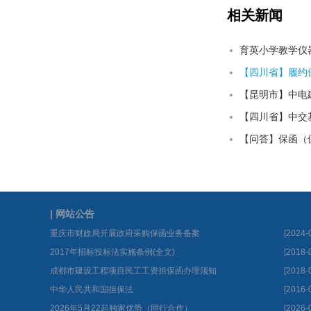
相关新闻
育英小学教学仪
【四川省】履约保
【昆明市】中电建
【问答】保函（
| 网站公告
重庆市财政局开展政府采购保函业务备案
[2024-
2017年招标投标法实施条例(全文)
[2018-
成都市建设工程项目民工工资担保函办理须知
[2018-
中华人民共和国担保法
[2016-
2026年5月22起独家优势（同行合作）
[2026-