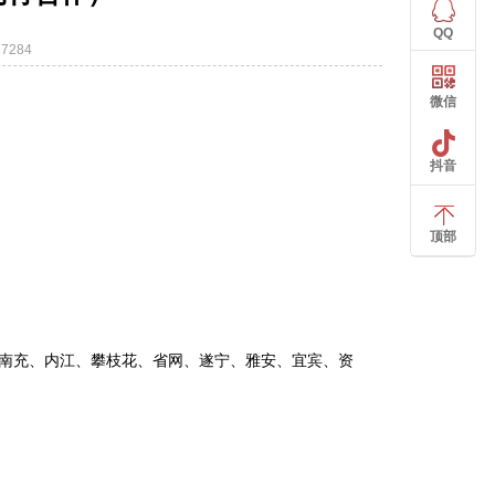
QQ
7284
微信
抖音
顶部
南充、内江、攀枝花、省网、遂宁、雅安、宜宾、资