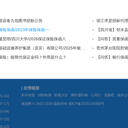
器设备九包图书招标公告
险保函/2023年保险保函一
昆明/四川大学/2026保证保险保函八
【四川省】中交基础设施养护集团（宜宾）有限公司/2025年银行履约保函一
贵州茅台医院腔
保险）能替代保证金吗？作用是什么？
| 友情链接
|
|
|
|
|
|
风车动漫
消防检测
影视大全
腾印通印刷
心同行
洗脸吧
海外公
01-31]
07-17]
保函网 © 2015-2026 版权所有
蜀ICP备2025128368号
03-04]
07-15]
05-22]