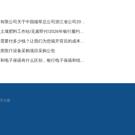
浙江求是招标代理有限公司关于中国烟草总公司浙江省公司2025-2027年度浙江烟草电子招标平台服务采购项目的公开招标公告
【四川省】邻水县土壤肥料工作站/见索即付/2026年银行履约保函十五
【问答】质量保函需要付多少钱？让我们为您揭开背后的成本与价值
镜类医疗设备采购项目采购公告
【问答】银行保函和电子保函有什么区别，银行电子保函和纸质保函
|
司注册