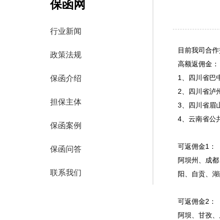
保函网
行业新闻
目前我司合作
政策法规
高额返佣金：
1、四川省巴
保函介绍
2、四川省泸
担保主体
3、四川省眉
4、云南省公
保函案例
可返佣金1：
保函问答
阿坝州、成都
联系我们
阳、自贡、湖
可返佣金2：
阿坝、甘孜、