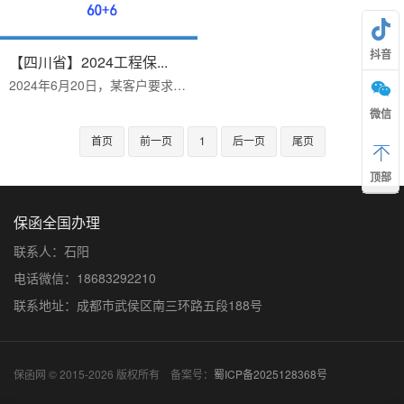
抖音
【四川省】2024工程保...
2024年6月20日，某客户要求购买合同金额为166万的团体意外险。工地买意外保险“60+6”一般是指伤残险60万加6万块钱的医疗保险。意...
微信
首页
前一页
1
后一页
尾页
顶部
保函全国办理
联系人：石阳
电话微信：18683292210
联系地址：成都市武侯区南三环路五段188号
保函网 © 2015-2026 版权所有 备案号：
蜀ICP备2025128368号