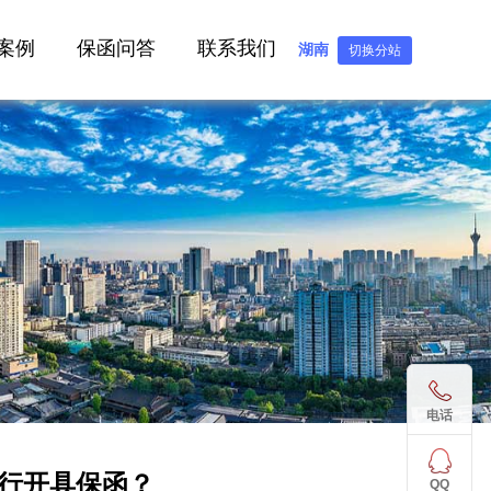
案例
保函问答
联系我们
湖南
切换分站
电话
行开具保函？
QQ