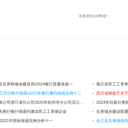
未查询到任何数据！
住房和城乡建设局/2024银行质量保函一
拖欠农民工工资
工作日赔付保函/2022年银行履约保函实例十二
中国铁塔股份有限公司浙江省分公司2025年杭州市分公司滨江杭政储出21号地块、桐庐瑶琳镇02号地块监控技术服务采购项目-比选公告
2023年垃圾分
先推行银行保函代缴农民工工资保证金
住房城乡建设部
2021年投标保函实例分析十一
合江县先滩镇镇