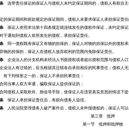
条
连带责任保证的保证人与债权人未约定保证期间的，债权人有权自主
的保证期间和前款规定的保证期间，债权人未要求保证人承担保证责任
条
保证人依照本法第十四条规定就连续发生的债权作保证，未约定保证
对于通知到债权人前所发生的债权，承担保证责任。
条
同一债权既有保证又有物的担保的，保证人对物的担保以外的债权承
物的担保的，保证人在债权人放弃权利的范围内免除保证责任。
条
企业法人的分支机构未经法人书面授权或者超出授权范围与债权人订
企业法人有过错的，应当根据其过错各自承担相应的民事责任；债权人无
有下列情形之一的，保证人不承担民事责任：
同当事人双方串通，骗取保证人提供保证的；
同债权人采取欺诈、胁迫等手段，使保证人在违背真实意思的情况下提
条
保证人承担保证责任后，有权向债务人追偿。
条
人民法院受理债务人破产案件后，债权人未申报债权的，保证人可以
第三章 抵押
第一节 抵押和抵押物