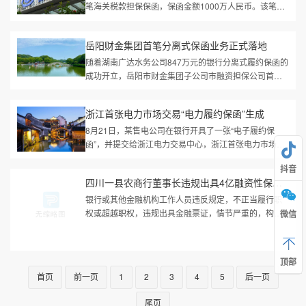
笔海关税款担保保函，保函金额1000万人民币。该笔业
务提高了企业通关效率、降低了企业税款资金占用，为
漳州市进出口外贸高质量发展...
岳阳财金集团首笔分离式保函业务正式落地
随着湖南广达水务公司847万元的银行分离式履约保函的
成功开立，岳阳市财金集团子公司市融资担保公司首笔
分离式保函业务正式落地。该笔保函由岳阳市融资担保
公司与中国邮储银行岳阳分...
浙江首张电力市场交易“电力履约保函”生成
8月21日，某售电公司在银行开具了一张“电子履约保
函”，并提交给浙江电力交易中心，浙江首张电力市场交
易“电子履约保函”成功生成。这意味着浙江电力市场交易
抖音
业务办理流程中的最后...
四川一县农商行董事长违规出具4亿融资性保函，收2%好处费，有期徒...
银行或其他金融机构工作人员违反规定，不正当履行职
权或超越职权，违规出具金融票证，情节严重的，构成
微信
违规出具金融票证罪。依法惩治、积极预防金融领域职
务犯罪，8月22日，最高检下发...
顶部
首页
前一页
1
2
3
4
5
后一页
尾页