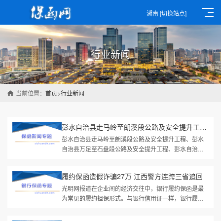
湖南
[切换站点]
行业新闻
当前位置：
首页
>
行业新闻
彭水自治县走马岭至朗溪段公路及安全提升工程、彭水自治县万足至...
彭水自治县走马岭至朗溪段公路及安全提升工程、彭水
自治县万足至石盘段公路及安全提升工程、彭水自治县
龙溪至朱砂段公路及安全提升工程（打捆）答疑及补遗
通知各潜在投标人：现将“彭...
履约保函造假诈骗27万 江西警方连跨三省追回
光明网报道在企业间的经济交往中，银行履约保函是最
为常见的履约担保形式。与银行信用证一样，银行履约
保函都是基于银行信用。这种银行信用，有助于供方盘
活资金，减少资源闲置。但银...