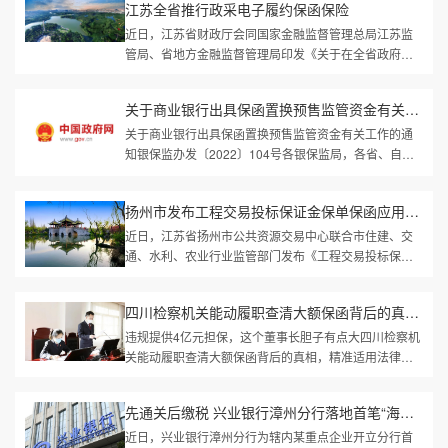
江苏全省推行政采电子履约保函保险
近日，江苏省财政厅会同国家金融监督管理总局江苏监
管局、省地方金融监督管理局印发《关于在全省政府采
购领域推行电子履约保函（保险）的通知》（以下简称
《通知》），在全省推行政府...
关于商业银行出具保函置换预售监管资金有关工作的通知
关于商业银行出具保函置换预售监管资金有关工作的通
知银保监办发〔2022〕104号各银保监局，各省、自治
区、直辖市及新疆生产建设兵团住房和城乡建设厅
（委、管委、局），中国人民银行上...
扬州市发布工程交易投标保证金保单保函应用指引-附投标保函办理要...
近日，江苏省扬州市公共资源交易中心联合市住建、交
通、水利、农业行业监管部门发布《工程交易投标保证
金保单保函应用指引》，针对当前工程招投标领域投标
保证金保函、保单应用过程中...
四川检察机关能动履职查清大额保函背后的真相 精准适用法律打击金...
违规提供4亿元担保，这个董事长胆子有点大四川检察机
关能动履职查清大额保函背后的真相，精准适用法律打
击金融领域职务犯罪明知银行经营范围不包括出具融资
性保函，时任某银行董事长的...
先通关后缴税 兴业银行漳州分行落地首笔“海关税款担保保函”业务...
近日，兴业银行漳州分行为辖内某重点企业开立分行首