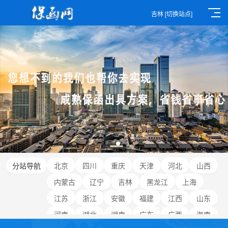
吉林
[切换站点]
分站导航
北京
四川
重庆
天津
河北
山西
内蒙古
辽宁
吉林
黑龙江
上海
江苏
浙江
安徽
福建
江西
山东
河南
湖北
湖南
广东
广西
海南