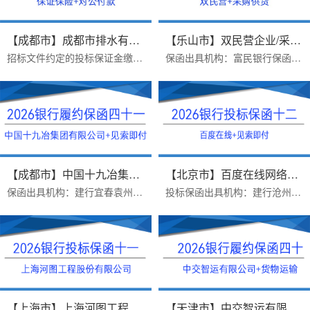
【成都市】成都市排水有限责任公...
【乐山市】双民营企业/采购供货/...
招标文件约定的投标保证金缴纳方式：B、采用银行保函方式递交投标保证金的，投标人应在投标截止前1 个工作日17：00 前，将银行保函原件提交给招标人。投标人可自行选择银行...
保函出具机构：富民银行保函类型：采购供货项目银行履约保函办理时效：一个工作日，当日打款出函办理优势：1.富民银行价格便宜2.异地项目远程办理，手续简单3.保函申请人受...
【成都市】中国十九冶集团有限公...
【北京市】百度在线网络技术（北...
保函出具机构：建行宜春袁州支行保函受益人：中国十九冶集团有限公司办理时效：三个工作日办理优势：1.保函见索即付格式，富民银行不免反担保，建行免反担保，上门重签2.23...
投标保函出具机构：建行沧州新华路支行保函受益人：百度在线网络技术（北京）有限公司保函金额：200000出函时间：2026年07月16日办理优势：1 完全符合招标公告要求2费用便宜...
【上海市】上海河图工程股份有限...
【天津市】中交智运有限公司/货物...