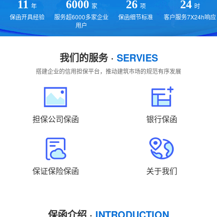
贵州
云南
西藏
陕西
甘肃
青海
11
6000
26
24
年
家
项
时
保函开具经验
服务超6000多家企业
保函细节标准
客户服务7X24h响应
宁夏
新疆
国外
返回主站
用户
我们的服务 ·
SERVIES
搭建企业的信用担保平台，推动建筑市场的规范有序发展
担保公司保函
银行保函
保证保险保函
关于我们
保函介绍 ·
INTRODUCTION