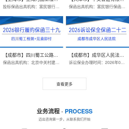
投标保函出具机构：富民银行保函受益人：上海河图工程股份有限公司保函金额：50000出函时间：2026年07月16日办理优势：1 完全符合招标文件要求（招标文件有格式要求）2费用...
保函出具机构：富民银行保函受益人：中交智运有限公司保函类型：货物运输类银行履保函办理时效：三个工作日办理优势：1.富民银行价格便宜2.异地项目远程办理保函金额：9224...
【成都市】四川蜀工公路工程试验...
【成都市】成华区人民法院/借款纠...
保函出具机构：北京中关村建行保函受益人：四川蜀工公路工程试验检测有限公司办理时效：三个工作日办理优势：1.保函见索即付格式，免反担保措施2.保函有效期4年，期限长，价...
诉讼保全办理时间：2026年07月15日案由：借贷纠纷受理法院：成华区人民法院保全金额：200000办理优势：一个工作日出函（当天拿诉讼保全材料）办理资料：1、原/被告身份证或...
查看更多
业务流程 ·
PROCESS
迈出咨询第一步，从联系我们开始