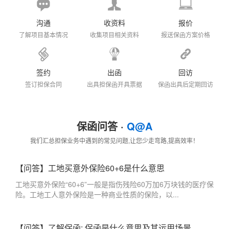
沟通
收资料
报价
了解项目基本情况
收集项目相关资料
报送保函方案价格
签约
出函
回访
签订担保合同
出具担保函开具票据
保函出具后定期回访
保函问答 ·
Q@A
我们汇总担保业务中遇到的常见问题,让您少走弯路,提高效率！
【问答】工地买意外保险60+6是什么意思
工地买意外保险“60+6”一般是指伤残险60万加6万块钱的医疗保
险。工地工人意外保险是一种商业性质的保险，以...
【问答】了解保函: 保函是什么意思及其运用场景