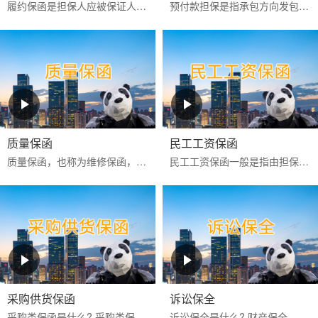
履约保函是担保人应被保证人申请向工程承包项目中的业主或商品买卖中的买方出具的，保证被保证人严格按照合同约定全面和实际地履行其合同责任和义务的一种保函。
预付款担保是指承包方向发包方提供的，保证承包方履行扣还预付款义务的保证，是发包方预先支付一定数额的款项以供承包方周转使用，保证承包方将这些款项用于指定工程建设和...
质量保函
民工工资保函
‌质量保函‌，也称为维修保函，是指应供货方或承建人申请，向买方或业主保证，如货物或工程的质量不符合合同约定而卖方或承建人又不能依约更换或修理时，按买方或业主的索...
民工工资保函一般是指由担保公司或银行为业主或承包商向民工工资监管方提供的，保证业主或承包商按合同约定按时支付农民工工资的担保。如果该项目发生民工工资拖欠行为，则...
采购供货保函
诉讼保全
采购类保函是什么? 采购类保函一般在采购供货项目中出现得比较多，通常有投标保函、履约保函、预付款保函、质量保修保函等。 采购类保函的做用 采购类保函主要保证业主方的...
诉讼保全是什么? 财产保全，是指人民法院在利害关系人起诉前或者当事人起诉后，为保障将来的生效判决能够得到执行或者避免财产遭受损失，对当事人的财产或者争议的标的物，...