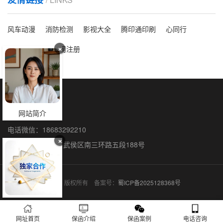
风车动漫
消防检测
影视大全
腾印通印刷
心同行
×
洗脸吧
海外公司注册
保函全国办理
网站简介
联系人：石阳
电话微信：18683292210
×
联系地址：成都市武侯区南三环路五段188号
保函网 © 2015-2026 版权所有 备案号：
蜀ICP备2025128368号
网址首页
保函介绍
保函案例
电话咨询