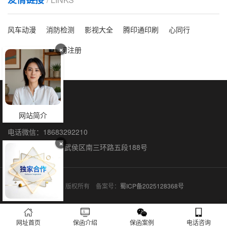
风车动漫
消防检测
影视大全
腾印通印刷
心同行
×
洗脸吧
海外公司注册
保函全国办理
网站简介
联系人：石阳
电话微信：18683292210
×
联系地址：成都市武侯区南三环路五段188号
保函网 © 2015-2026 版权所有 备案号：
蜀ICP备2025128368号
网址首页
保函介绍
保函案例
电话咨询