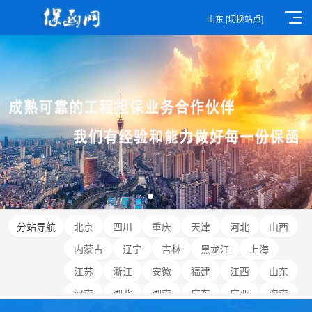
山东
[切换站点]
分站导航
北京
四川
重庆
天津
河北
山西
内蒙古
辽宁
吉林
黑龙江
上海
江苏
浙江
安徽
福建
江西
山东
河南
湖北
湖南
广东
广西
海南