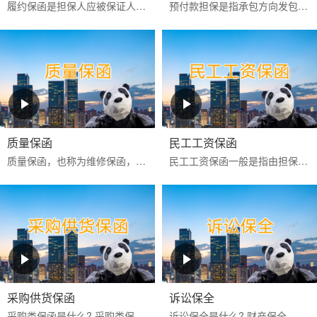
履约保函是担保人应被保证人申请向工程承包项目中的业主或商品买卖中的买方出具的，保证被保证人严格按照合同约定全面和实际地履行其合同责任和义务的一种保函。
预付款担保是指承包方向发包方提供的，保证承包方履行扣还预付款义务的保证，是发包方预先支付一定数额的款项以供承包方周转使用，保证承包方将这些款项用于指定工程建设和...
质量保函
民工工资保函
‌质量保函‌，也称为维修保函，是指应供货方或承建人申请，向买方或业主保证，如货物或工程的质量不符合合同约定而卖方或承建人又不能依约更换或修理时，按买方或业主的索...
民工工资保函一般是指由担保公司或银行为业主或承包商向民工工资监管方提供的，保证业主或承包商按合同约定按时支付农民工工资的担保。如果该项目发生民工工资拖欠行为，则...
采购供货保函
诉讼保全
采购类保函是什么? 采购类保函一般在采购供货项目中出现得比较多，通常有投标保函、履约保函、预付款保函、质量保修保函等。 采购类保函的做用 采购类保函主要保证业主方的...
诉讼保全是什么? 财产保全，是指人民法院在利害关系人起诉前或者当事人起诉后，为保障将来的生效判决能够得到执行或者避免财产遭受损失，对当事人的财产或者争议的标的物，...