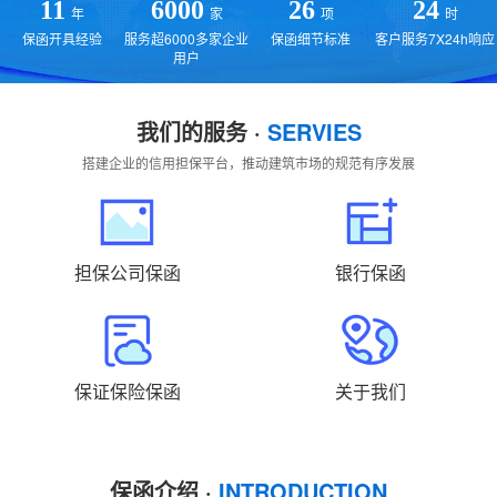
贵州
云南
西藏
陕西
甘肃
青海
11
6000
26
24
年
家
项
时
保函开具经验
服务超6000多家企业
保函细节标准
客户服务7X24h响应
宁夏
新疆
国外
返回主站
用户
我们的服务 ·
SERVIES
搭建企业的信用担保平台，推动建筑市场的规范有序发展
担保公司保函
银行保函
保证保险保函
关于我们
保函介绍 ·
INTRODUCTION