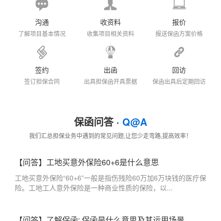
沟通
收资料
报价
了解项目基本情况
收集项目相关资料
报送保函方案价格
签约
出函
回访
签订担保合同
出具担保函开具票据
保函出具后定期回访
保函问答 ·
Q@A
我们汇总担保业务中遇到的常见问题,让您少走弯路,提高效率！
【问答】工地买意外保险60+6是什么意思
工地买意外保险“60+6”一般是指伤残险60万加6万块钱的医疗保
险。工地工人意外保险是一种商业性质的保险，以...
【问答】了解保函: 保函是什么意思及其运用场景