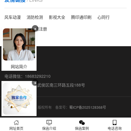
风车动漫
消防检测
影视大全
腾印通印刷
心同行
×
洗脸吧
海外公司注册
保函全国办理
网站简介
联系人：石阳
电话微信：18683292210
×
联系地址：成都市武侯区南三环路五段188号
保函网 © 2015-2026 版权所有 备案号：
蜀ICP备2025128368号
网址首页
保函介绍
保函案例
电话咨询