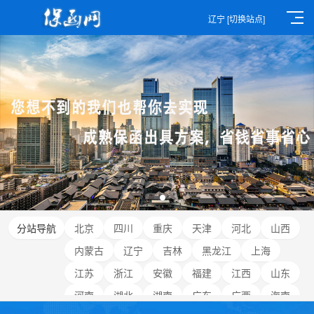
辽宁
[切换站点]
分站导航
北京
四川
重庆
天津
河北
山西
内蒙古
辽宁
吉林
黑龙江
上海
江苏
浙江
安徽
福建
江西
山东
河南
湖北
湖南
广东
广西
海南