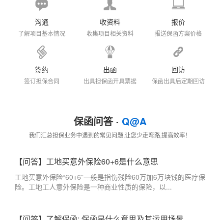
沟通
收资料
报价
了解项目基本情况
收集项目相关资料
报送保函方案价格
签约
出函
回访
签订担保合同
出具担保函开具票据
保函出具后定期回访
保函问答 ·
Q@A
我们汇总担保业务中遇到的常见问题,让您少走弯路,提高效率！
【问答】工地买意外保险60+6是什么意思
工地买意外保险“60+6”一般是指伤残险60万加6万块钱的医疗保
险。工地工人意外保险是一种商业性质的保险，以...
【问答】了解保函: 保函是什么意思及其运用场景