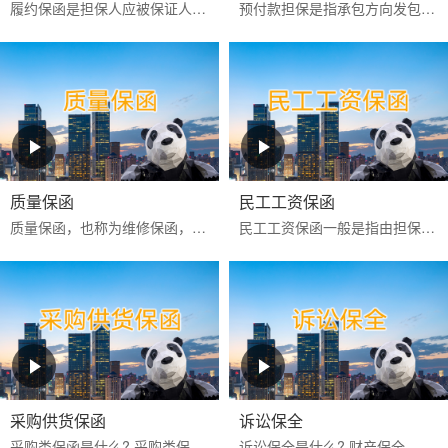
履约保函是担保人应被保证人申请向工程承包项目中的业主或商品买卖中的买方出具的，保证被保证人严格按照合同约定全面和实际地履行其合同责任和义务的一种保函。
预付款担保是指承包方向发包方提供的，保证承包方履行扣还预付款义务的保证，是发包方预先支付一定数额的款项以供承包方周转使用，保证承包方将这些款项用于指定工程建设和...
质量保函
民工工资保函
‌质量保函‌，也称为维修保函，是指应供货方或承建人申请，向买方或业主保证，如货物或工程的质量不符合合同约定而卖方或承建人又不能依约更换或修理时，按买方或业主的索...
民工工资保函一般是指由担保公司或银行为业主或承包商向民工工资监管方提供的，保证业主或承包商按合同约定按时支付农民工工资的担保。如果该项目发生民工工资拖欠行为，则...
采购供货保函
诉讼保全
采购类保函是什么? 采购类保函一般在采购供货项目中出现得比较多，通常有投标保函、履约保函、预付款保函、质量保修保函等。 采购类保函的做用 采购类保函主要保证业主方的...
诉讼保全是什么? 财产保全，是指人民法院在利害关系人起诉前或者当事人起诉后，为保障将来的生效判决能够得到执行或者避免财产遭受损失，对当事人的财产或者争议的标的物，...