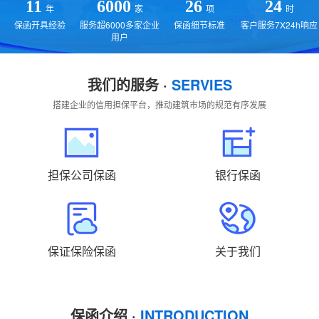
贵州
云南
西藏
陕西
甘肃
青海
11
6000
26
24
年
家
项
时
保函开具经验
服务超6000多家企业
保函细节标准
客户服务7X24h响应
宁夏
新疆
国外
返回主站
用户
我们的服务 ·
SERVIES
搭建企业的信用担保平台，推动建筑市场的规范有序发展
担保公司保函
银行保函
保证保险保函
关于我们
保函介绍 ·
INTRODUCTION