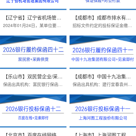
【辽宁省】辽宁省机场管理集团有...
【成都市】成都市排水有限责任公...
2024年01月24日，某单位要求提供受益人为辽宁省机场管理集团有限公司的银行投标保函。最终客户选择我司，2024年01月25日顺利出函。辽宁省机场管理集团有限公司在招标文件中...
招标文件约定的投标保证金缴纳方式：B、采用银行保函方式递交投标保证金的，投标人应在投标截止前1 个工作日17：00 前，将银行保函原件提交给招标人。投标人可自行选择银行...
【乐山市】双民营企业/采购供货/...
【成都市】中国十九冶集团有限公...
保函出具机构：富民银行保函类型：采购供货项目银行履约保函办理时效：一个工作日，当日打款出函办理优势：1.富民银行价格便宜2.异地项目远程办理，手续简单3.保函申请人受...
保函出具机构：建行宜春袁州支行保函受益人：中国十九冶集团有限公司办理时效：三个工作日办理优势：1.保函见索即付格式，富民银行不免反担保，建行免反担保，上门重签2.23...
【北京市】百度在线网络技术（北...
【上海市】上海河图工程股份有限...