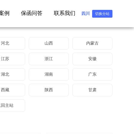
案例
保函问答
联系我们
四川
切换分站
河北
山西
内蒙古
江苏
浙江
安徽
湖北
湖南
广东
西藏
陕西
甘肃
返回主站